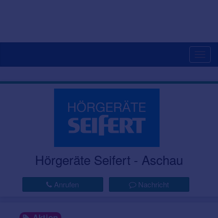
Togg
navig
Hörgeräte Seifert - Aschau
Anrufen
Nachricht
Aktion