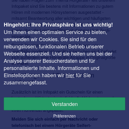
Infopaket sind Sie bestens mit Informationen zu gutem
Hören mit modernen Hörsystemen ausgestattet -
mitsamt Beantwortung aller wichtigen und häufigsten
Hingehört: Ihre Privatsphäre ist uns wichtig!
Fragen über den Ablauf einer Hörgeräte-Anpassung
sowie über die Leistungsfähigkeit digitaler High-Tech-
Um Ihnen einen optimalen Service zu bieten,
Hörgeräte.
verwenden wir Cookies. Sie sind für den
Damit Sie sich davon überzeugen können, wie
reibungslosen, funktionalen Betrieb unserer
unauffällig moderne Hörgeräte inzwischen sind, befindet
Webseite essenziell. Und sie helfen uns bei der
sich außerdem eine Hörgeräte-Atrappe in Originalgröße
Analyse unserer Besucherdaten und für
im Paket.
personalisierte Inhalte. Informationen und
Einstelloptionen haben wir
hier
für Sie
Beratungs- und Testgutschein
zusammengefasst.
sichern!
Zusätzlich ist im Infopakt ein Gutschein für einen
kostenlosen Hörtest, eine individuelle Hörberatung und
Verstanden
ein unverbindliches Probetragen enthalten - speziell auf
Ihren Hörverlust angepasst.
Präferenzen
Melden Sie sich einfach per Nachricht oder
telefonisch bei einem Hörgeräte Seifert-