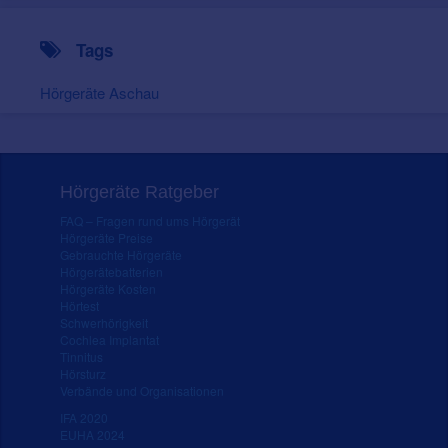
Tags
Hörgeräte Aschau
Hörgeräte Ratgeber
FAQ – Fragen rund ums Hörgerät
Hörgeräte Preise
Gebrauchte Hörgeräte
Hörgerätebatterien
Hörgeräte Kosten
Hörtest
Schwerhörigkeit
Cochlea Implantat
Tinnitus
Hörsturz
Verbände und Organisationen
IFA 2020
EUHA 2024