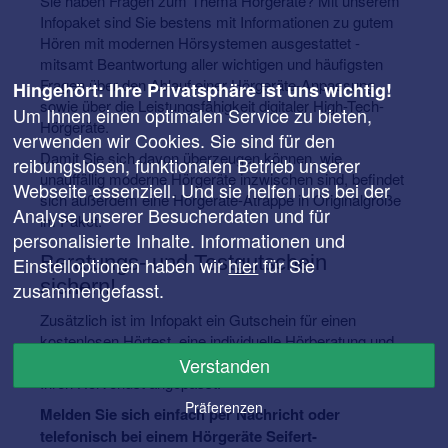
Sie haben Fragen zum Thema Hörgeräte? Mit unserem
Infopaket sind Sie bestens mit Informationen zu gutem
Hören mit modernen Hörsystemen ausgestattet -
mitsamt Beantwortung aller wichtigen und häufigsten
Fragen über den Ablauf einer Hörgeräte-Anpassung
Hingehört: Ihre Privatsphäre ist uns wichtig!
sowie über die Leistungsfähigkeit digitaler High-Tech-
Um Ihnen einen optimalen Service zu bieten,
Hörgeräte.
verwenden wir Cookies. Sie sind für den
Damit Sie sich davon überzeugen können, wie
reibungslosen, funktionalen Betrieb unserer
unauffällig moderne Hörgeräte inzwischen sind, befindet
Webseite essenziell. Und sie helfen uns bei der
sich außerdem eine Hörgeräte-Atrappe in Originalgröße
Analyse unserer Besucherdaten und für
im Paket.
personalisierte Inhalte. Informationen und
Beratungs- und Testgutschein
Einstelloptionen haben wir
hier
für Sie
sichern!
zusammengefasst.
Zusätzlich ist im Infopakt ein Gutschein für einen
kostenlosen Hörtest, eine individuelle Hörberatung und
ein unverbindliches Probetragen enthalten - speziell auf
Verstanden
Ihren Hörverlust angepasst.
Präferenzen
Melden Sie sich einfach per Nachricht oder
telefonisch bei einem Hörgeräte Seifert-