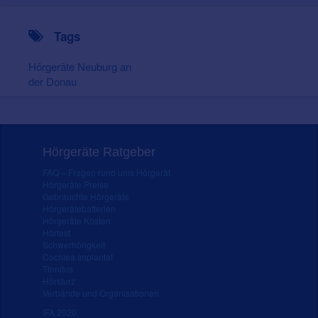
Tags
Hörgeräte Neuburg an
der Donau
Hörgeräte Ratgeber
FAQ – Fragen rund ums Hörgerät
Hörgeräte Preise
Gebrauchte Hörgeräte
Hörgerätebatterien
Hörgeräte Kosten
Hörtest
Schwerhörigkeit
Cochlea Implantat
Tinnitus
Hörsturz
Verbände und Organisationen
IFA 2020