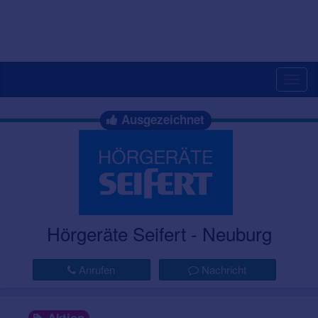
Togg
navig
Ausgezeichnet
Hörgeräte Seifert - Neuburg
Anrufen
Nachricht