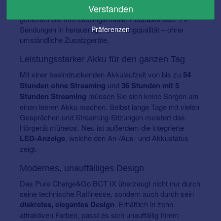
Verstanden
stabile Signalübertragung. Dank Bluetooth-Classic
genießen Sie Ihre Lieblingsmusik, Podcasts oder TV-
Sendungen in herausragender Klangqualität – ohne
Präferenzen
umständliche Zusatzgeräte.
Leistungsstarker Akku für den ganzen Tag
Mit einer beeindruckenden Akkulaufzeit von bis zu
54
Stunden ohne Streaming
und
36 Stunden mit 5
Stunden Streaming
müssen Sie sich keine Sorgen um
einen leeren Akku machen. Selbst lange Tage mit vielen
Gesprächen und Streaming-Sitzungen meistert das
Hörgerät mühelos. Neu ist außerdem die integrierte
LED-Anzeige
, welche den An-/Aus- und Akkustatus
zeigt.
Modernes, unauffälliges Design
Das Pure Charge&Go BCT IX überzeugt nicht nur durch
seine technische Raffinesse, sondern auch durch sein
diskretes, elegantes Design
. Erhältlich in zehn
attraktiven Farben, passt es sich unauffällig Ihrem