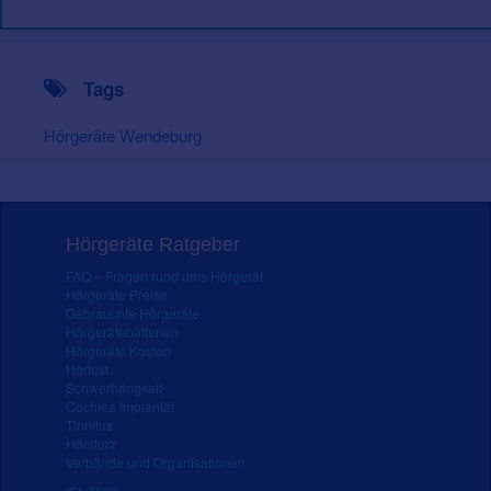
Tags
Hörgeräte Wendeburg
Hörgeräte Ratgeber
FAQ – Fragen rund ums Hörgerät
Hörgeräte Preise
Gebrauchte Hörgeräte
Hörgerätebatterien
Hörgeräte Kosten
Hörtest
Schwerhörigkeit
Cochlea Implantat
Tinnitus
Hörsturz
Verbände und Organisationen