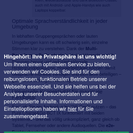
auch mit Android- und Apple-Handys wie auch
Laptops koppelbar.
Optimale Sprachverständlichkeit in jeder
Umgebung
In lebhaften Gruppengesprächen oder lauten
Umgebungen kann es oft schwierig sein, einzelne
Stimmen klar zu verstehen. Dank der
Multi-
Beamformer-Technologie
hebt das Hörgerät gezielt
Hingehört: Ihre Privatsphäre ist uns wichtig!
Stimmen hervor und reduziert störende
Um Ihnen einen optimalen Service zu bieten,
Hintergrundgeräusche. Hörgeräteträger können damit
verwenden wir Cookies. Sie sind für den
Gespräche mühelos verfolgen und sich aktiv beteiligen –
reibungslosen, funktionalen Betrieb unserer
ganz ohne ständiges Nachfragen.
Webseite essenziell. Und sie helfen uns bei der
Universelle Konnektivität für maximale
Analyse unserer Besucherdaten und für
Flexibilität
personalisierte Inhalte. Informationen und
Egal, ob Sie ein Android- oder iOS-Gerät nutzen – das
Einstelloptionen haben wir
hier
für Sie
Pure Charge&Go BCT IX funktioniert mit beiden
zusammengefasst.
Systemen - und das völlig unkompliziert, ganz gleich ob
Tablet, Fernseher oder andere Audioquellen. Die
e2e-
Funktechnologie
sorgt für eine verzögerungsfreie und