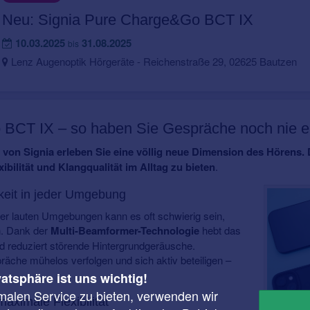
Neu: Signia Pure Charge&Go BCT IX
10.03.2025
31.08.2025
bis
Lenz Augenoptik Hörgeräte - Reichenstraße 29, 02625 Bautzen
BCT IX – so haben Sie Gespräche noch nie e
on Signia erleben Sie eine völlig neue Dimension des Hörens. 
ibilität und Klangqualität im Alltag zu bieten
.
keit in jeder Umgebung
er lauten Umgebungen kann es oft schwierig sein,
n. Dank der
Multi-Beamformer-Technologie
hebt das
d reduziert störende Hintergrundgeräusche.
äche mühelos verfolgen und sich aktiv beteiligen –
vatsphäre ist uns wichtig!
malen Service zu bieten, verwenden wir
maximale Flexibilität