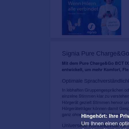
Signia Pure Charge&Go 
Mit dem Pure Charge&Go BCT IX v
entwickelt, um mehr Komfort, Flex
Optimale Sprachverständlich
In lebhaften Gruppengesprächen od
einzelne Stimmen klar zu verstehe
Hörgerät gezielt Stimmen hervor un
Hörgeräteträger können damit Gespr
ganz ohne ständiges Nachfragen.
Hingehört: Ihre Pri
Um Ihnen einen opti
Universelle Konnektivität für 