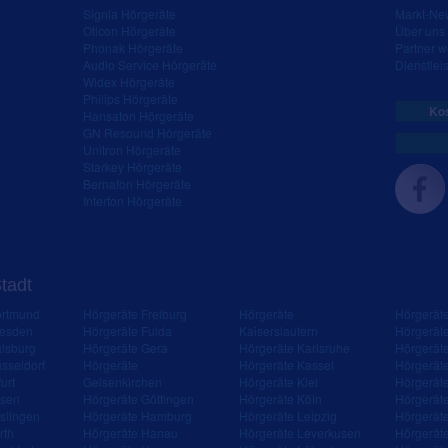
Signia Hörgeräte
Markt-New
Oticon Hörgeräte
Über uns
Phonak Hörgeräte
Partner 
Audio Service Hörgeräte
Dienstleis
Widex Hörgeräte
Philips Hörgeräte
Kos
Hansaton Hörgeräte
GN Resound Hörgeräte
Unitron Hörgeräte
Starkey Hörgeräte
Bernafon Hörgeräte
Interton Hörgeräte
Stadt
ortmund
Hörgeräte Freiburg
Hörgeräte
Hörgerät
resden
Hörgeräte Fulda
Kaiserslautern
Hörgerät
isburg
Hörgeräte Gera
Hörgeräte Karlsruhe
Hörgerät
sseldorf
Hörgeräte
Hörgeräte Kassel
Hörgerät
urt
Gelsenkirchen
Hörgeräte Kiel
Hörgerät
ssen
Hörgeräte Göttingen
Hörgeräte Köln
Hörgerät
slingen
Hörgeräte Hamburg
Hörgeräte Leipzig
Hörgerät
rth
Hörgeräte Hanau
Hörgeräte Leverkusen
Hörgerät