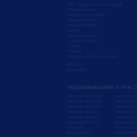
FAQ – Fragen rund ums Hörgerät
Hörgeräte Preise
Gebrauchte Hörgeräte
Hörgerätebatterien
Hörgeräte Kosten
Hörtest
Schwerhörigkeit
Cochlea Implantat
Tinnitus
Hörsturz
Verbände und Organisationen
IFA 2020
EUHA 2024
Hörgeräteakustiker in Ihrer 
Hörgeräte Augsburg
Hörgeräte D
Hörgeräte Bamberg
Hörgeräte D
Hörgeräte Bayreuth
Hörgeräte Du
Hörgeräte Berlin
Hörgeräte Dü
Hörgeräte Bielefeld
Hörgeräte Erf
Hörgeräte Bochum
Hörgeräte E
Hörgeräte
Hörgeräte Es
Braunschweig
Hörgeräte Fü