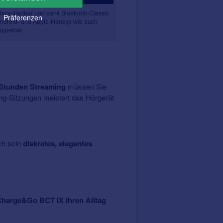
deraufladbar und dank Bluetooth-Classic
Präferenzen
Android- und Apple-Handys wie auch
oppelbar.
 Stunden Streaming
müssen Sie
ng-Sitzungen meistert das Hörgerät
ch sein
diskretes, elegantes
Charge&Go BCT IX Ihren Alltag