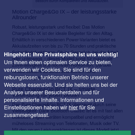
besticht durch Kompaktheit und Akkulaufzeit.
Motion Charge&Go IX – der leistungsstarke
Allrounder
Robust, leistungsstark und flexibel: Das Motion
Charge&Go IX ist der ideale Begleiter für den Alltag.
Erhältlich in verschiedenen Power-Varianten bietet es
Akkulaufzeiten von bis zu 70 Stunden und praktische
Schnellladefunktionen. Ob im Gespräch, bei der Arbeit
Hingehört: Ihre Privatsphäre ist uns wichtig!
oder unterwegs – dieses Modell sorgt für maximale
Um Ihnen einen optimalen Service zu bieten,
Zuverlässigkeit und höchsten Hörkomfort. Darüber
verwenden wir Cookies. Sie sind für den
hinaus besticht es durch eine extrem hohe
reibungslosen, funktionalen Betrieb unserer
Verstärkungsleistung von bis zu 82 dB.
Webseite essenziell. Und sie helfen uns bei der
Pure Charge&Go BCT IX – smarte
Analyse unserer Besucherdaten und für
Verbindung für jeden Bedarf
personalisierte Inhalte. Informationen und
Das Pure Charge&Go BCT IX überzeugt durch seine
Einstelloptionen haben wir
hier
für Sie
Vielseitigkeit. Dank Bluetooth Classic ist es mit fast allen
zusammengefasst.
bluetoothfähigen Geräten kompatibel und ermöglicht
müheloses Streaming von Telefonaten, Musik oder TV.
Mit den neuen Leistungsklassen ist dieses Modell jetzt