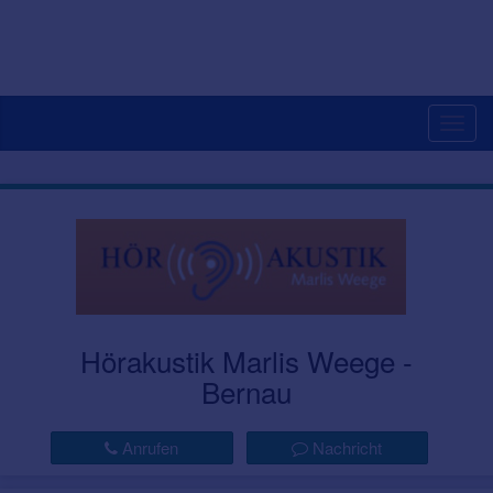
Togg
navig
Hörakustik Marlis Weege -
Bernau
Anrufen
Nachricht