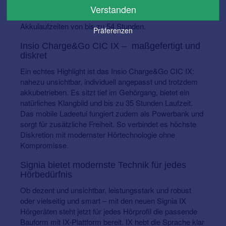
Mit den neuen Leistungsklassen ist dieses Modell jetzt
Verstanden
für noch mehr Menschen die passende Lösung – mit
Akkulaufzeiten von bis zu 54 Stunden.
Präferenzen
Insio Charge&Go CIC IX – maßgefertigt und
diskret
Ein echtes Highlight ist das Insio Charge&Go CIC IX:
nahezu unsichtbar, individuell angepasst und trotzdem
akkubetrieben. Es sitzt tief im Gehörgang, bietet ein
natürliches Klangbild und bis zu 35 Stunden Laufzeit.
Das mobile Ladeetui fungiert zudem als Powerbank und
sorgt für zusätzliche Freiheit. So verbindet es höchste
Diskretion mit modernster Hörtechnologie ohne
Kompromisse.
Signia bietet modernste Technik für jedes
Hörbedürfnis
Ob dezent und unsichtbar, leistungsstark und robust
oder vielseitig und smart – mit den neuen Signia IX
Hörgeräten steht jetzt für jedes Hörprofil die passende
Bauform mit IX-Plattform bereit. IX hebt die Sprache klar