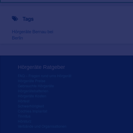
Tags
Hörgeräte Bernau bei
Berlin
Hörgeräte Ratgeber
FAQ – Fragen rund ums Hörgerät
Hörgeräte Preise
Gebrauchte Hörgeräte
Hörgerätebatterien
Hörgeräte Kosten
Hörtest
Schwerhörigkeit
Cochlea Implantat
Tinnitus
Hörsturz
Verbände und Organisationen