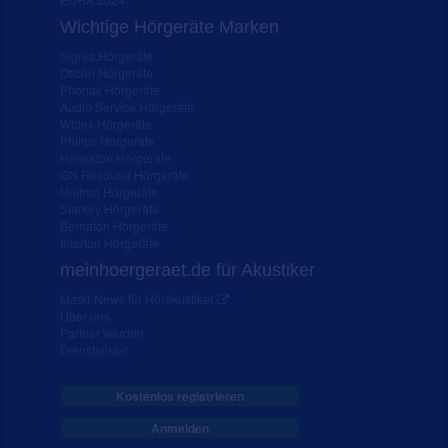
Wichtige Hörgeräte Marken
Signia Hörgeräte
Oticon Hörgeräte
Phonak Hörgeräte
Audio Service Hörgeräte
Widex Hörgeräte
Philips Hörgeräte
Hansaton Hörgeräte
GN Resound Hörgeräte
Unitron Hörgeräte
Starkey Hörgeräte
Bernafon Hörgeräte
Interton Hörgeräte
meinhoergeraet.de für Akustiker
Markt-News für Hörakustiker
Über uns
Partner werden
Dienstleister
Kostenlos registrieren
Anmelden