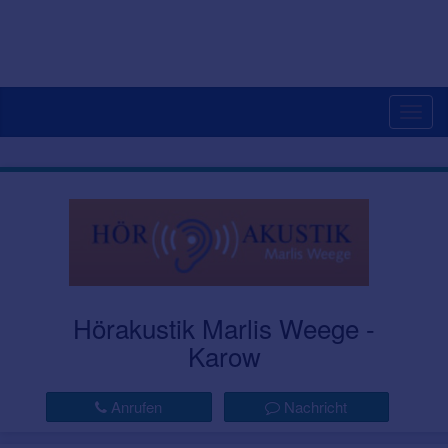
Togg
navig
Hörakustik Marlis Weege -
Karow
Anrufen
Nachricht