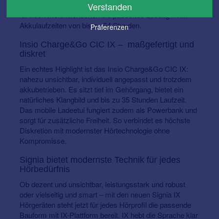
Mit den neuen Leistungsklassen ist dieses Modell jetzt
Verstanden
für noch mehr Menschen die passende Lösung – mit
Akkulaufzeiten von bis zu 54 Stunden.
Präferenzen
Insio Charge&Go CIC IX – maßgefertigt und
diskret
Ein echtes Highlight ist das Insio Charge&Go CIC IX:
nahezu unsichtbar, individuell angepasst und trotzdem
akkubetrieben. Es sitzt tief im Gehörgang, bietet ein
natürliches Klangbild und bis zu 35 Stunden Laufzeit.
Das mobile Ladeetui fungiert zudem als Powerbank und
sorgt für zusätzliche Freiheit. So verbindet es höchste
Diskretion mit modernster Hörtechnologie ohne
Kompromisse.
Signia bietet modernste Technik für jedes
Hörbedürfnis
Ob dezent und unsichtbar, leistungsstark und robust
oder vielseitig und smart – mit den neuen Signia IX
Hörgeräten steht jetzt für jedes Hörprofil die passende
Bauform mit IX-Plattform bereit. IX hebt die Sprache klar