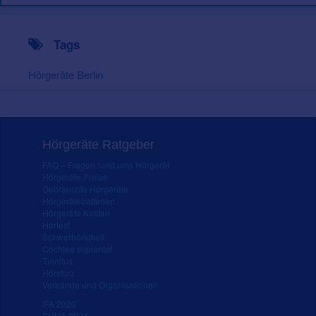
Tags
Hörgeräte Berlin
Hörgeräte Ratgeber
FAQ – Fragen rund ums Hörgerät
Hörgeräte Preise
Gebrauchte Hörgeräte
Hörgerätebatterien
Hörgeräte Kosten
Hörtest
Schwerhörigkeit
Cochlea Implantat
Tinnitus
Hörsturz
Verbände und Organisationen
IFA 2020
EUHA 2024