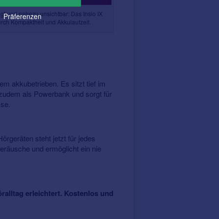
gt und nahezu unsichtbar: Das Insio IX
Präferenzen
urch Kompaktheit und Akkulaufzeit.
em akkubetrieben. Es sitzt tief im
t zudem als Powerbank und sorgt für
sse.
örgeräten steht jetzt für jedes
geräusche und ermöglicht ein nie
ralltag erleichtert. Kostenlos und