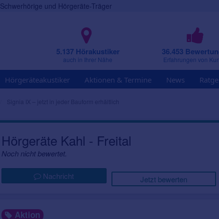
r Schwerhörige und Hörgeräte-Träger
5.137 Hörakustiker
36.453 Bewertu
auch in Ihrer Nähe
Erfahrungen von Ku
Hörgeräteakustiker
Aktionen & Termine
News
Ratge
Signia IX – jetzt in jeder Bauform erhältlich
Hörgeräte Kahl - Freital
Noch nicht bewertet.
Nachricht
Jetzt bewerten
Aktion