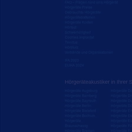
FAQ – Fragen rund ums Hörgerät
Hörgeräte Preise
Gebrauchte Hörgeräte
Hörgerätebatterien
Hörgeräte Kosten
Hörtest
Schwerhörigkeit
Cochlea Implantat
Tinnitus
Hörsturz
Verbände und Organisationen
IFA 2020
EUHA 2024
Hörgeräteakustiker in Ihrer 
Hörgeräte Augsburg
Hörgeräte D
Hörgeräte Bamberg
Hörgeräte D
Hörgeräte Bayreuth
Hörgeräte Du
Hörgeräte Berlin
Hörgeräte Dü
Hörgeräte Bielefeld
Hörgeräte Erf
Hörgeräte Bochum
Hörgeräte E
Hörgeräte
Hörgeräte Es
Braunschweig
Hörgeräte Fü
Hörgeräte Bremen
Hörgeräte Fr