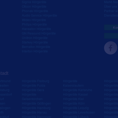
Signia Hörgeräte
Markt-New
Oticon Hörgeräte
Über uns
Phonak Hörgeräte
Partner 
Audio Service Hörgeräte
Dienstleis
Widex Hörgeräte
Philips Hörgeräte
Kos
Hansaton Hörgeräte
GN Resound Hörgeräte
Unitron Hörgeräte
Starkey Hörgeräte
Bernafon Hörgeräte
Interton Hörgeräte
Stadt
ortmund
Hörgeräte Freiburg
Hörgeräte
Hörgerät
resden
Hörgeräte Fulda
Kaiserslautern
Hörgerät
isburg
Hörgeräte Gera
Hörgeräte Karlsruhe
Hörgerät
sseldorf
Hörgeräte
Hörgeräte Kassel
Hörgerät
urt
Gelsenkirchen
Hörgeräte Kiel
Hörgerät
ssen
Hörgeräte Göttingen
Hörgeräte Köln
Hörgerät
slingen
Hörgeräte Hamburg
Hörgeräte Leipzig
Hörgerät
rth
Hörgeräte Hanau
Hörgeräte Leverkusen
Hörgerät
ankfurt
Hörgeräte Hannover
Hörgeräte Lübeck
Hörgerät