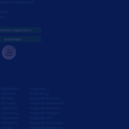
s für Hörakustiker
werden
ter
tenlos registrieren
Anmelden
e M'gladbach
Hörgeräte
e München
Regensburg
e Münster
Hörgeräte Rostock
e Nürnberg
Hörgeräte Schweinfurt
e Offenbach
Hörgeräte Schwerin
e Oldenburg
Hörgeräte Stuttgart
e Osnabrück
Hörgeräte Ulm
e Paderborn
Hörgeräte Wiesbaden
e Passau
Hörgeräte Wolfsburg