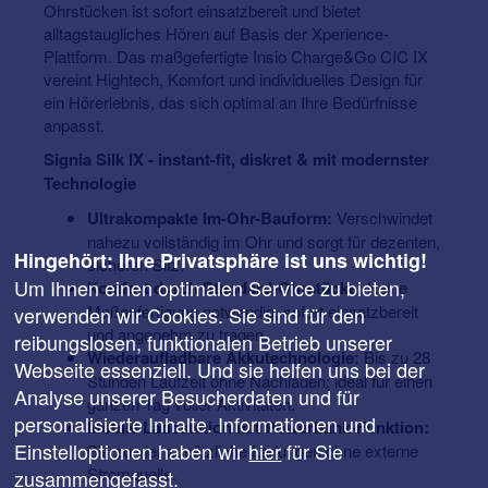
Ohrstücken ist sofort einsatzbereit und bietet
alltagstaugliches Hören auf Basis der Xperience-
Plattform. Das maßgefertigte Insio Charge&Go CIC IX
vereint Hightech, Komfort und individuelles Design für
ein Hörerlebnis, das sich optimal an Ihre Bedürfnisse
anpasst.
Signia Silk IX - instant-fit, diskret & mit modernster
Technologie
Ultrakompakte Im-Ohr-Bauform:
Verschwindet
nahezu vollständig im Ohr und sorgt für dezenten,
Hingehört: Ihre Privatsphäre ist uns wichtig!
sicheren Sitz.
Um Ihnen einen optimalen Service zu bieten,
Komfort durch Standard-Ohrstücke:
Keine
Maßanfertigung notwendig, sofort einsatzbereit
verwenden wir Cookies. Sie sind für den
und angenehm zu tragen.
reibungslosen, funktionalen Betrieb unserer
Wiederaufladbare Akkutechnologie:
Bis zu 28
Webseite essenziell. Und sie helfen uns bei der
Stunden Laufzeit ohne Nachladen; ideal für einen
Analyse unserer Besucherdaten und für
ganzen Tag voller Aktivitäten.
personalisierte Inhalte. Informationen und
Mobile Ladestation mit Powerbank-Funktion:
Einstelloptionen haben wir
hier
für Sie
Bis zu vier zusätzliche Ladungen ohne externe
Stromquelle.
zusammengefasst.