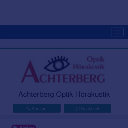
Togg
navig
Achterberg Optik Hörakustik
Anrufen
Nachricht
Aktion