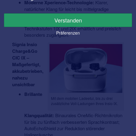
Moderne Xperience-Technologie:
Klarer,
natürlicher Klang für leicht bis mittelgradige
Hörminderungen.
Verstanden
Attraktive Einstiegstechnologie:
Bereits in den
Technikstufen 1IX und 2IX erhältlich und preislich
Präferenzen
besonders zugänglich.
Signia Insio
Charge&Go
CIC IX –
Maßgefertigt,
akkubetrieben,
nahezu
unsichtbar
Brillante
Mit dem mobilen Ladeetui, bis zu drei
zusätzliche Voll-Ladungen Ihres Insio IX.
Klangqualität:
Binaurales OneMic-Richtmikrofon
für bis zu fünffach verbesserten Sprachkontrast;
AutoEchoShield zur Reduktion störender
Hallgeräusche.