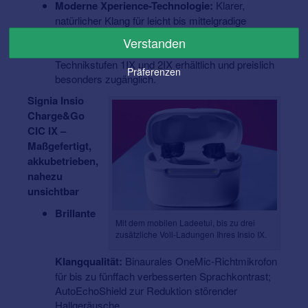
Moderne Xperience-Technologie:
Klarer,
natürlicher Klang für leicht bis mittelgradige
Hörminderungen.
Verstanden
Attraktive Einstiegstechnologie:
Bereits in den
Technikstufen 1IX und 2IX erhältlich und preislich
Präferenzen
besonders zugänglich.
Signia Insio
Charge&Go
CIC IX –
Maßgefertigt,
akkubetrieben,
nahezu
unsichtbar
Brillante
Mit dem mobilen Ladeetui, bis zu drei
zusätzliche Voll-Ladungen Ihres Insio IX.
Klangqualität:
Binaurales OneMic-Richtmikrofon
für bis zu fünffach verbesserten Sprachkontrast;
AutoEchoShield zur Reduktion störender
Hallgeräusche.