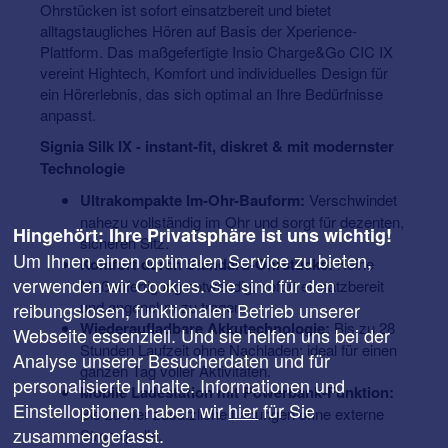
Ohrstücken ist sofort einsatzbereit und bietet
alltagstaugliches Hören auf Basis der Xperience-
Plattform. Das maßgefertigte Insio Charge&Go CIC IX
vereint Hightech, Komfort und individuelles Design für
ein Hörerlebnis, das sich optimal an Ihre Bedürfnisse
anpasst.
Signia Silk IX - instant-fit, diskret & mit modernster
Technologie
Ultrakompakte Im-Ohr-Bauform:
Verschwindet
nahezu vollständig im Ohr und sorgt für dezenten,
Hingehört: Ihre Privatsphäre ist uns wichtig!
sicheren Sitz.
Um Ihnen einen optimalen Service zu bieten,
Komfort durch Standard-Ohrstücke:
Keine
verwenden wir Cookies. Sie sind für den
Maßanfertigung notwendig, sofort einsatzbereit
und angenehm zu tragen.
reibungslosen, funktionalen Betrieb unserer
Wiederaufladbare Akkutechnologie:
Bis zu 28
Webseite essenziell. Und sie helfen uns bei der
Stunden Laufzeit ohne Nachladen; ideal für einen
Analyse unserer Besucherdaten und für
ganzen Tag voller Aktivitäten.
personalisierte Inhalte. Informationen und
Mobile Ladestation mit Powerbank-Funktion:
Einstelloptionen haben wir
hier
für Sie
Bis zu vier zusätzliche Ladungen ohne externe
zusammengefasst.
Stromquelle.