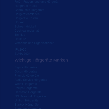
FAQ – Fragen rund ums Hörgerät
Hörgeräte Preise
Gebrauchte Hörgeräte
Hörgerätebatterien
Hörgeräte Kosten
Hörtest
Schwerhörigkeit
Cochlea Implantat
Tinnitus
Hörsturz
Verbände und Organisationen
IFA 2020
EUHA 2024
Wichtige Hörgeräte Marken
Signia Hörgeräte
Oticon Hörgeräte
Phonak Hörgeräte
Audio Service Hörgeräte
Widex Hörgeräte
Philips Hörgeräte
Hansaton Hörgeräte
GN Resound Hörgeräte
Unitron Hörgeräte
Starkey Hörgeräte
Bernafon Hörgeräte