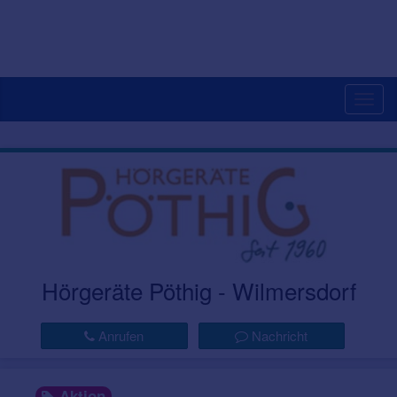
Togg
navig
Hörgeräte Pöthig - Wilmersdorf
Anrufen
Nachricht
Aktion