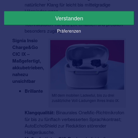
natürlicher Klang für leicht bis mittelgradige
Hörminderungen.
Verstanden
Attraktive Einstiegstechnologie:
Bereits in den
Technikstufen 1IX und 2IX erhältlich und preislich
besonders zugänglich.
Präferenzen
Signia Insio
Charge&Go
CIC IX –
Maßgefertigt,
akkubetrieben,
nahezu
unsichtbar
Brillante
Mit dem mobilen Ladeetui, bis zu drei
zusätzliche Voll-Ladungen Ihres Insio IX.
Klangqualität:
Binaurales OneMic-Richtmikrofon
für bis zu fünffach verbesserten Sprachkontrast;
AutoEchoShield zur Reduktion störender
Hallgeräusche.