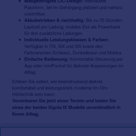
Maßgefertigtes CIC-Design:
Individuelle
Passform, tief im Gehörgang platziert und nahezu
unsichtbar.
Akkubetrieben & nachhaltig:
Bis zu 35 Stunden
Laufzeit pro Ladung; mobiles Etui als Powerbank
für drei zusätzliche Ladungen
Individuelle Leistungsklassen & Farben:
Verfügbar in 7IX, 5IX und 3IX sowie den
Farbvarianten Schwarz, Dunkelbraun und Mokka.
Einfache Bedienung:
Komfortable Steuerung per
App oder miniPocket für diskrete Anpassungen im
Alltag.
Erleben Sie selbst, wie beeindruckend diskret,
komfortabel und leistungsstark moderne Im-Ohr-
Hörtechnik sein kann.
Vereinbaren Sie jetzt einen Termin und testen Sie
eines der beiden Signia IX Modelle unverbindlich in
Ihrem Alltag.