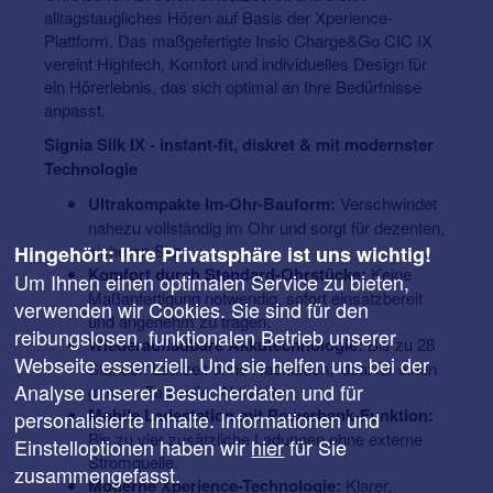
alltagstaugliches Hören auf Basis der Xperience-
Plattform. Das maßgefertigte Insio Charge&Go CIC IX
vereint Hightech, Komfort und individuelles Design für
ein Hörerlebnis, das sich optimal an Ihre Bedürfnisse
anpasst.
Signia Silk IX - instant-fit, diskret & mit modernster
Technologie
Ultrakompakte Im-Ohr-Bauform:
Verschwindet
nahezu vollständig im Ohr und sorgt für dezenten,
sicheren Sitz.
Hingehört: Ihre Privatsphäre ist uns wichtig!
Komfort durch Standard-Ohrstücke:
Keine
Um Ihnen einen optimalen Service zu bieten,
Maßanfertigung notwendig, sofort einsatzbereit
verwenden wir Cookies. Sie sind für den
und angenehm zu tragen.
reibungslosen, funktionalen Betrieb unserer
Wiederaufladbare Akkutechnologie:
Bis zu 28
Webseite essenziell. Und sie helfen uns bei der
Stunden Laufzeit ohne Nachladen; ideal für einen
Analyse unserer Besucherdaten und für
ganzen Tag voller Aktivitäten.
Mobile Ladestation mit Powerbank-Funktion:
personalisierte Inhalte. Informationen und
Bis zu vier zusätzliche Ladungen ohne externe
Einstelloptionen haben wir
hier
für Sie
Stromquelle.
zusammengefasst.
Moderne Xperience-Technologie:
Klarer,