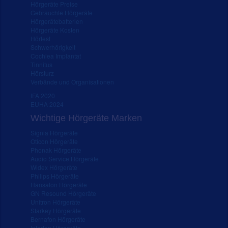
Hörgeräte Preise
Gebrauchte Hörgeräte
Hörgerätebatterien
Hörgeräte Kosten
Hörtest
Schwerhörigkeit
Cochlea Implantat
Tinnitus
Hörsturz
Verbände und Organisationen
IFA 2020
EUHA 2024
Wichtige Hörgeräte Marken
Signia Hörgeräte
Oticon Hörgeräte
Phonak Hörgeräte
Audio Service Hörgeräte
Widex Hörgeräte
Philips Hörgeräte
Hansaton Hörgeräte
GN Resound Hörgeräte
Unitron Hörgeräte
Starkey Hörgeräte
Bernafon Hörgeräte
Interton Hörgeräte