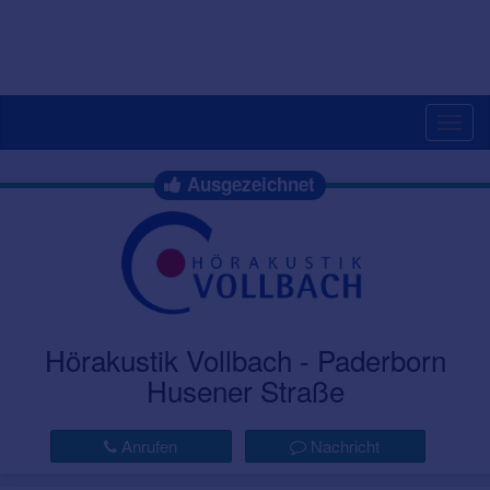
Togg
navig
Ausgezeichnet
Hörakustik Vollbach - Paderborn
Husener Straße
Anrufen
Nachricht