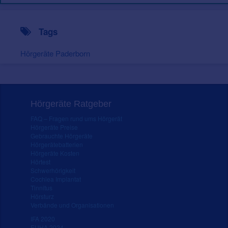
Tags
Hörgeräte Paderborn
Hörgeräte Ratgeber
FAQ – Fragen rund ums Hörgerät
Hörgeräte Preise
Gebrauchte Hörgeräte
Hörgerätebatterien
Hörgeräte Kosten
Hörtest
Schwerhörigkeit
Cochlea Implantat
Tinnitus
Hörsturz
Verbände und Organisationen
IFA 2020
EUHA 2024