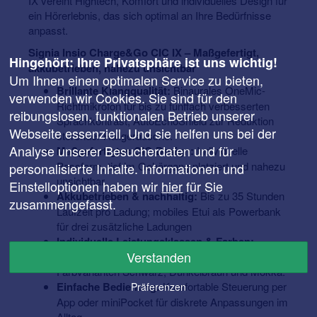
IX vereint Hightech, Komfort und individuelles Design für
ein Hörerlebnis, das sich optimal an Ihre Bedürfnisse
anpasst.
Signia Insio Charge&Go CIC IX – Maßgefertigt,
Hingehört: Ihre Privatsphäre ist uns wichtig!
akkubetrieben, nahezu unsichtbar
Um Ihnen einen optimalen Service zu bieten,
Brillante Klangqualität:
Binaurales OneMic-
verwenden wir Cookies. Sie sind für den
Richtmikrofon für bis zu fünffach verbesserten
reibungslosen, funktionalen Betrieb unserer
Sprachkontrast; AutoEchoShield zur Reduktion
Webseite essenziell. Und sie helfen uns bei der
störender Hallgeräusche.
Analyse unserer Besucherdaten und für
Maßgefertigtes CIC-Design:
Individuelle
Passform, tief im Gehörgang platziert und nahezu
personalisierte Inhalte. Informationen und
unsichtbar.
Einstelloptionen haben wir
hier
für Sie
Akkubetrieben & nachhaltig:
Bis zu 35 Stunden
zusammengefasst.
Laufzeit pro Ladung; mobiles Etui als Powerbank
für drei zusätzliche Ladungen
Individuelle Leistungsklassen & Farben:
Verstanden
Verfügbar in 7IX, 5IX und 3IX sowie den
Farbvarianten Schwarz, Dunkelbraun und Mokka.
Einfache Bedienung:
Komfortable Steuerung per
Präferenzen
App oder miniPocket für diskrete Anpassungen im
Alltag.