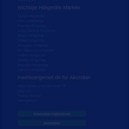
Wichtige Hörgeräte Marken
Signia Hörgeräte
Oticon Hörgeräte
Phonak Hörgeräte
Audio Service Hörgeräte
Widex Hörgeräte
Philips Hörgeräte
Hansaton Hörgeräte
GN Resound Hörgeräte
Unitron Hörgeräte
Starkey Hörgeräte
Bernafon Hörgeräte
Interton Hörgeräte
meinhoergeraet.de für Akustiker
Markt-News für Hörakustiker
Über uns
Partner werden
Dienstleister
Kostenlos registrieren
Anmelden