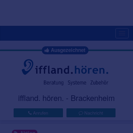
Togg
navig
Ausgezeichnet
iffland. hören. - Brackenheim
Anrufen
Nachricht