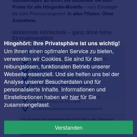
Jubiläumsjahr ab sofort bis Dezember die Abo-
Preise für alle Hörgeräte-Modelle
– vom Einsteiger-
bis zum Premiumsegment.
In allen Filialen. Ohne
Ausnahme.
Modernste Hörtechnik – ganz ohne hohe
Einmalinvestition
Hingehört: Ihre Privatsphäre ist uns wichtig!
Um Ihnen einen optimalen Service zu bieten,
verwenden wir Cookies. Sie sind für den
reibungslosen, funktionalen Betrieb unserer
Webseite essenziell. Und sie helfen uns bei der
Analyse unserer Besucherdaten und für
personalisierte Inhalte. Informationen und
Einstelloptionen haben wir
hier
für Sie
zusammengefasst.
Die Vorteile des Hörgeräte-Abos für Sie in der Übersicht.
Verstanden
Zum Hörgeräte-Abo