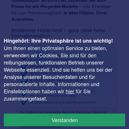
Jubiläumsjahr ab sofort bis Dezember die Abo-
Preise für alle Hörgeräte-Modelle
– vom Einsteiger-
bis zum Premiumsegment.
In allen Filialen. Ohne
Ausnahme.
Modernste Hörtechnik – ganz ohne hohe
Einmalinvestition
Hingehört: Ihre Privatsphäre ist uns wichtig!
Um Ihnen einen optimalen Service zu bieten,
verwenden wir Cookies. Sie sind für den
reibungslosen, funktionalen Betrieb unserer
Webseite essenziell. Und sie helfen uns bei der
Analyse unserer Besucherdaten und für
personalisierte Inhalte. Informationen und
Einstelloptionen haben wir
hier
für Sie
zusammengefasst.
Die Vorteile des Hörgeräte-Abos für Sie in der Übersicht.
Verstanden
Zum Hörgeräte-Abo