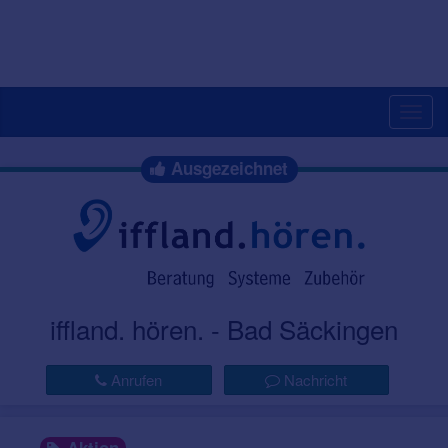
Togg
navig
Ausgezeichnet
iffland. hören. - Bad Säckingen
Anrufen
Nachricht