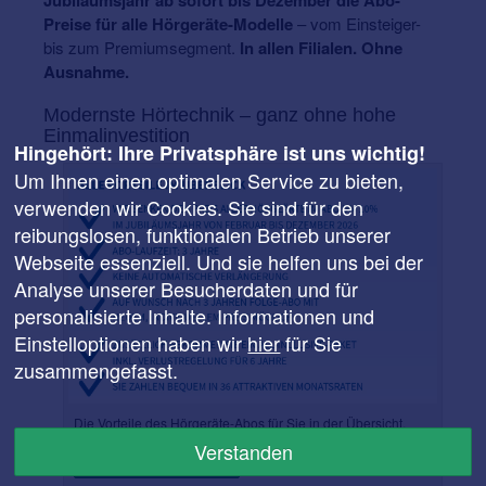
Jubiläumsjahr ab sofort bis Dezember die Abo-
Preise für alle Hörgeräte-Modelle
– vom Einsteiger-
bis zum Premiumsegment.
In allen Filialen. Ohne
Ausnahme.
Modernste Hörtechnik – ganz ohne hohe
Einmalinvestition
Hingehört: Ihre Privatsphäre ist uns wichtig!
Um Ihnen einen optimalen Service zu bieten,
verwenden wir Cookies. Sie sind für den
reibungslosen, funktionalen Betrieb unserer
Webseite essenziell. Und sie helfen uns bei der
Analyse unserer Besucherdaten und für
personalisierte Inhalte. Informationen und
Einstelloptionen haben wir
hier
für Sie
zusammengefasst.
Die Vorteile des Hörgeräte-Abos für Sie in der Übersicht.
Verstanden
Zum Hörgeräte-Abo