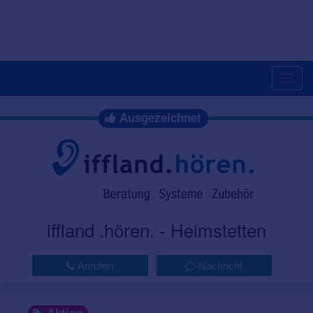
Togg
navig
Ausgezeichnet
iffland .hören. - Heimstetten
Anrufen
Nachricht