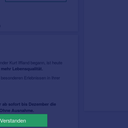
m
der Kurt Iffland begann, ist heute
 mehr Lebensqualität.
 besonderen Erlebnissen in Ihrer
 ab sofort bis Dezember die
en. Ohne Ausnahme.
Verstanden