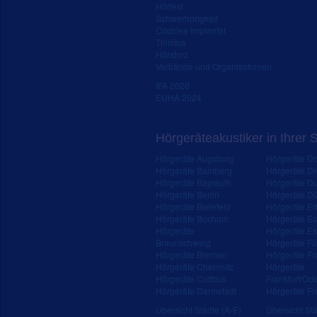
Hörtest
Schwerhörigkeit
Cochlea Implantat
Tinnitus
Hörsturz
Verbände und Organisationen
IFA 2020
EUHA 2024
Hörgeräteakustiker in Ihrer 
Hörgeräte Augsburg
Hörgeräte D
Hörgeräte Bamberg
Hörgeräte D
Hörgeräte Bayreuth
Hörgeräte Du
Hörgeräte Berlin
Hörgeräte Dü
Hörgeräte Bielefeld
Hörgeräte Erf
Hörgeräte Bochum
Hörgeräte E
Hörgeräte
Hörgeräte Es
Braunschweig
Hörgeräte Fü
Hörgeräte Bremen
Hörgeräte Fr
Hörgeräte Chemnitz
Hörgeräte
Hörgeräte Cottbus
Frankfurt/Od
Hörgeräte Darmstadt
Hörgeräte Fr
Übersicht Städte (A-E)
Übersicht Stä