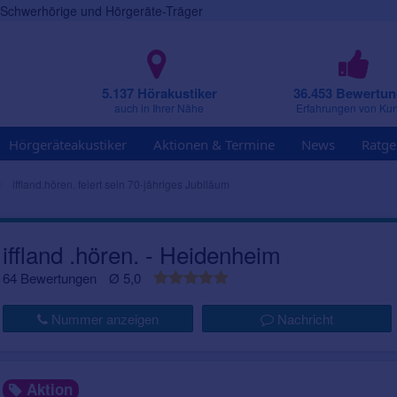
r Schwerhörige und Hörgeräte-Träger
5.137 Hörakustiker
36.453 Bewertu
auch in Ihrer Nähe
Erfahrungen von Ku
Hörgeräteakustiker
Aktionen & Termine
News
Ratge
iffland.hören. feiert sein 70-jähriges Jubiläum
iffland .hören. - Heidenheim
64 Bewertungen
Ø 5,0
Nummer anzeigen
Nachricht
Aktion