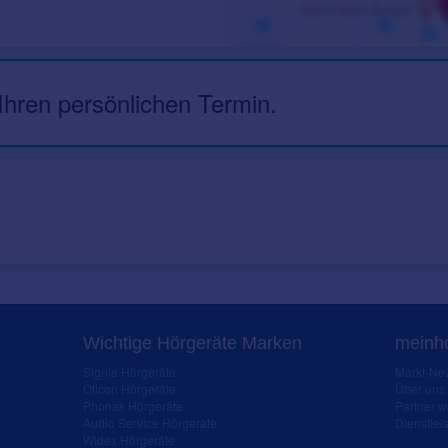
 Ihren persönlichen Termin.
Wichtige Hörgeräte Marken
meinho
Signia Hörgeräte
Markt-New
Oticon Hörgeräte
Über uns
Phonak Hörgeräte
Partner 
Audio Service Hörgeräte
Dienstleis
Widex Hörgeräte