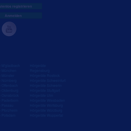
tenlos registrieren
Anmelden
e M'gladbach
Hörgeräte
e München
Regensburg
e Münster
Hörgeräte Rostock
e Nürnberg
Hörgeräte Schweinfurt
e Offenbach
Hörgeräte Schwerin
e Oldenburg
Hörgeräte Stuttgart
e Osnabrück
Hörgeräte Ulm
e Paderborn
Hörgeräte Wiesbaden
e Passau
Hörgeräte Wolfsburg
e Pforzheim
Hörgeräte Würzburg
e Potsdam
Hörgeräte Wuppertal