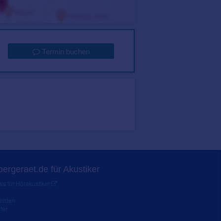
Termin buchen
ergeraet.de für Akustiker
s für Hörakustiker
werden
ter