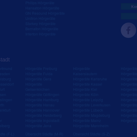
Philips Hörgeräte
Kos
Hansaton Hörgeräte
GN Resound Hörgeräte
Unitron Hörgeräte
Starkey Hörgeräte
Bernafon Hörgeräte
Interton Hörgeräte
Stadt
ortmund
Hörgeräte Freiburg
Hörgeräte
Hörgerät
resden
Hörgeräte Fulda
Kaiserslautern
Hörgerät
isburg
Hörgeräte Gera
Hörgeräte Karlsruhe
Hörgerät
sseldorf
Hörgeräte
Hörgeräte Kassel
Hörgerät
urt
Gelsenkirchen
Hörgeräte Kiel
Hörgerät
ssen
Hörgeräte Göttingen
Hörgeräte Köln
Hörgerät
slingen
Hörgeräte Hamburg
Hörgeräte Leipzig
Hörgerät
rth
Hörgeräte Hanau
Hörgeräte Leverkusen
Hörgerät
ankfurt
Hörgeräte Hannover
Hörgeräte Lübeck
Hörgerät
Hörgeräte Heidelberg
Hörgeräte Magdeburg
Hörgerät
er
Hörgeräte Ingolstadt
Hörgeräte Mainz
Hörgerät
eiberg
Hörgeräte Jena
Hörgeräte Mannheim
dte (F-L)
Übersicht Städte (M-R)
Übersicht Städte (S-Z)