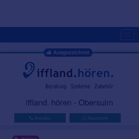
Togg
navig
Ausgezeichnet
iffland. hören - Obersulm
Anrufen
Nachricht