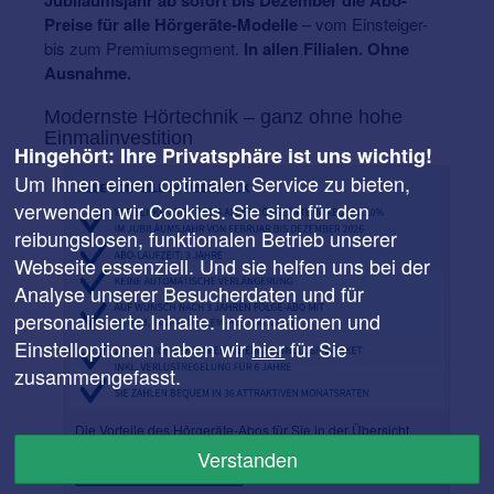
Jubiläumsjahr ab sofort bis Dezember die Abo-
Preise für alle Hörgeräte-Modelle
– vom Einsteiger-
bis zum Premiumsegment.
In allen Filialen. Ohne
Ausnahme.
Modernste Hörtechnik – ganz ohne hohe
Einmalinvestition
Hingehört: Ihre Privatsphäre ist uns wichtig!
Um Ihnen einen optimalen Service zu bieten,
verwenden wir Cookies. Sie sind für den
reibungslosen, funktionalen Betrieb unserer
Webseite essenziell. Und sie helfen uns bei der
Analyse unserer Besucherdaten und für
personalisierte Inhalte. Informationen und
Einstelloptionen haben wir
hier
für Sie
zusammengefasst.
Die Vorteile des Hörgeräte-Abos für Sie in der Übersicht.
Verstanden
Zum Hörgeräte-Abo