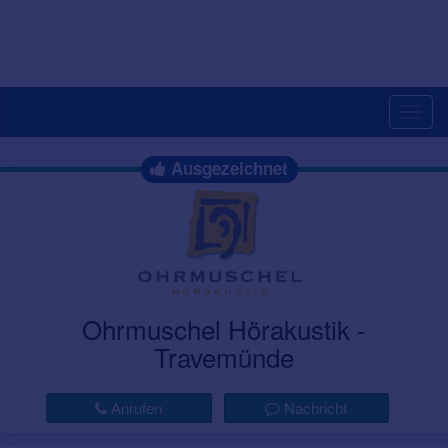
Togg
navig
Ausgezeichnet
Ohrmuschel Hörakustik -
Travemünde
Anrufen
Nachricht