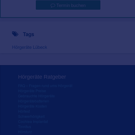
Termin buchen
Tags
Hörgeräte Lübeck
Hörgeräte Ratgeber
FAQ – Fragen rund ums Hörgerät
Hörgeräte Preise
Gebrauchte Hörgeräte
Hörgerätebatterien
Hörgeräte Kosten
Hörtest
Schwerhörigkeit
Cochlea Implantat
Tinnitus
Hörsturz