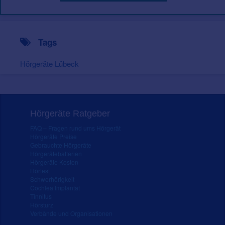
Tags
Hörgeräte Lübeck
Hörgeräte Ratgeber
FAQ – Fragen rund ums Hörgerät
Hörgeräte Preise
Gebrauchte Hörgeräte
Hörgerätebatterien
Hörgeräte Kosten
Hörtest
Schwerhörigkeit
Cochlea Implantat
Tinnitus
Hörsturz
Verbände und Organisationen