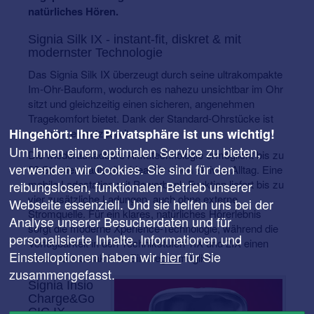
natürliches Hören.
Signia Silk IX - instant-fit, diskret & mit
modernster Technologie
Das Signia Silk IX überzeugt durch seine ultrakompakte
Im-Ohr-Bauform, wodurch es nahezu unsichtbar im Ohr
sitzt und gleichzeitig einen sicheren, angenehmen
Tragekomfort bietet. Dank der Standard-Ohrstücke ist
Hingehört: Ihre Privatsphäre ist uns wichtig!
es sofort einsatzbereit.
Um Ihnen einen optimalen Service zu bieten,
Die wiederaufladbare Akkutechnologie ermöglicht bis zu
verwenden wir Cookies. Sie sind für den
28 Stunden Laufzeit – ideal für einen aktiven Alltag. Eine
mobile Ladestation mit Powerbank-Funktion liefert bis zu
reibungslosen, funktionalen Betrieb unserer
vier zusätzliche Ladungen, auch ohne externe
Webseite essenziell. Und sie helfen uns bei der
Stromquelle. Für ein klares, natürliches Hörerlebnis
Analyse unserer Besucherdaten und für
sorgt die moderne Xperience-Technologie, während die
personalisierte Inhalte. Informationen und
Verfügbarkeit in den Technikstufen 1IX und 2IX einen
Einstelloptionen haben wir
hier
für Sie
besonders attraktiven Einstieg ermöglicht.
zusammengefasst.
Signia Insio
Charge&Go
CIC IX –