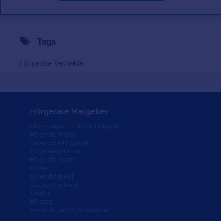
Tags
Hörgeräte Vechelde
Hörgeräte Ratgeber
FAQ – Fragen rund ums Hörgerät
Hörgeräte Preise
Gebrauchte Hörgeräte
Hörgerätebatterien
Hörgeräte Kosten
Hörtest
Schwerhörigkeit
Cochlea Implantat
Tinnitus
Hörsturz
Verbände und Organisationen