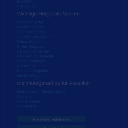
IFA 2020
EUHA 2024
Wichtige Hörgeräte Marken
Signia Hörgeräte
Oticon Hörgeräte
Phonak Hörgeräte
Audio Service Hörgeräte
Widex Hörgeräte
Philips Hörgeräte
Hansaton Hörgeräte
GN Resound Hörgeräte
Unitron Hörgeräte
Starkey Hörgeräte
Bernafon Hörgeräte
Interton Hörgeräte
meinhoergeraet.de für Akustiker
Markt-News für Hörakustiker
Über uns
Partner werden
Dienstleister
Kostenlos registrieren