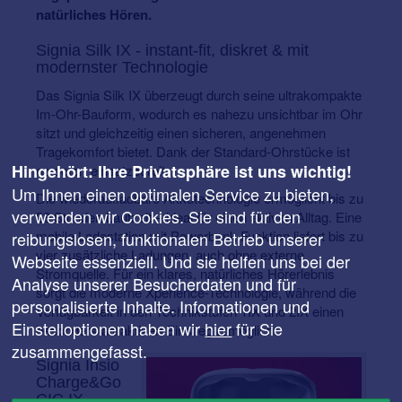
natürliches Hören.
Signia Silk IX - instant-fit, diskret & mit
modernster Technologie
Das Signia Silk IX überzeugt durch seine ultrakompakte
Im-Ohr-Bauform, wodurch es nahezu unsichtbar im Ohr
sitzt und gleichzeitig einen sicheren, angenehmen
Tragekomfort bietet. Dank der Standard-Ohrstücke ist
Hingehört: Ihre Privatsphäre ist uns wichtig!
es sofort einsatzbereit.
Um Ihnen einen optimalen Service zu bieten,
Die wiederaufladbare Akkutechnologie ermöglicht bis zu
verwenden wir Cookies. Sie sind für den
28 Stunden Laufzeit – ideal für einen aktiven Alltag. Eine
mobile Ladestation mit Powerbank-Funktion liefert bis zu
reibungslosen, funktionalen Betrieb unserer
vier zusätzliche Ladungen, auch ohne externe
Webseite essenziell. Und sie helfen uns bei der
Stromquelle. Für ein klares, natürliches Hörerlebnis
Analyse unserer Besucherdaten und für
sorgt die moderne Xperience-Technologie, während die
personalisierte Inhalte. Informationen und
Verfügbarkeit in den Technikstufen 1IX und 2IX einen
Einstelloptionen haben wir
hier
für Sie
besonders attraktiven Einstieg ermöglicht.
zusammengefasst.
Signia Insio
Charge&Go
CIC IX –