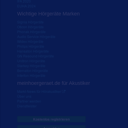
IFA 2020
EUHA 2024
Wichtige Hörgeräte Marken
Signia Hörgeräte
Oticon Hörgeräte
Phonak Hörgeräte
Audio Service Hörgeräte
Widex Hörgeräte
Philips Hörgeräte
Hansaton Hörgeräte
GN Resound Hörgeräte
Unitron Hörgeräte
Starkey Hörgeräte
Bernafon Hörgeräte
Interton Hörgeräte
meinhoergeraet.de für Akustiker
Markt-News für Hörakustiker
Über uns
Partner werden
Dienstleister
Kostenlos registrieren