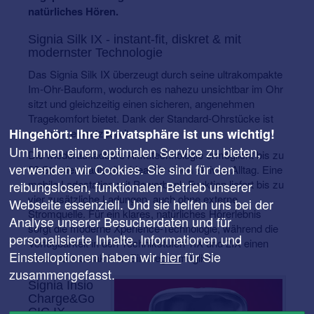
natürliches Hören.
Signia Silk IX - instant-fit, diskret & mit
modernster Technologie
Das Signia Silk IX überzeugt durch seine ultrakompakte
Im-Ohr-Bauform, wodurch es nahezu unsichtbar im Ohr
sitzt und gleichzeitig einen sicheren, angenehmen
Tragekomfort bietet. Dank der Standard-Ohrstücke ist
Hingehört: Ihre Privatsphäre ist uns wichtig!
es sofort einsatzbereit.
Um Ihnen einen optimalen Service zu bieten,
Die wiederaufladbare Akkutechnologie ermöglicht bis zu
verwenden wir Cookies. Sie sind für den
28 Stunden Laufzeit – ideal für einen aktiven Alltag. Eine
mobile Ladestation mit Powerbank-Funktion liefert bis zu
reibungslosen, funktionalen Betrieb unserer
vier zusätzliche Ladungen, auch ohne externe
Webseite essenziell. Und sie helfen uns bei der
Stromquelle. Für ein klares, natürliches Hörerlebnis
Analyse unserer Besucherdaten und für
sorgt die moderne Xperience-Technologie, während die
personalisierte Inhalte. Informationen und
Verfügbarkeit in den Technikstufen 1IX und 2IX einen
Einstelloptionen haben wir
hier
für Sie
besonders attraktiven Einstieg ermöglicht.
zusammengefasst.
Signia Insio
Charge&Go
CIC IX –