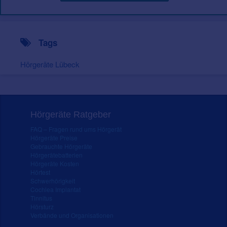
Tags
Hörgeräte Lübeck
Hörgeräte Ratgeber
FAQ – Fragen rund ums Hörgerät
Hörgeräte Preise
Gebrauchte Hörgeräte
Hörgerätebatterien
Hörgeräte Kosten
Hörtest
Schwerhörigkeit
Cochlea Implantat
Tinnitus
Hörsturz
Verbände und Organisationen