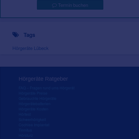
Termin buchen
Tags
Hörgeräte Lübeck
Hörgeräte Ratgeber
FAQ – Fragen rund ums Hörgerät
Hörgeräte Preise
Gebrauchte Hörgeräte
Hörgerätebatterien
Hörgeräte Kosten
Hörtest
Schwerhörigkeit
Cochlea Implantat
Tinnitus
Hörsturz