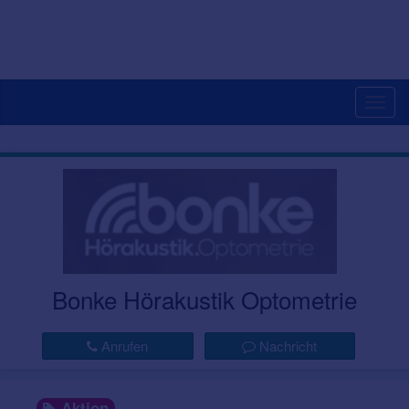
Togg
navig
Bonke Hörakustik Optometrie
Anrufen
Nachricht
Aktion