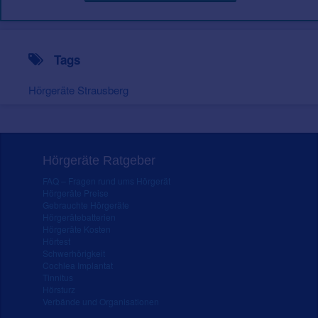
Tags
Hörgeräte Strausberg
Hörgeräte Ratgeber
FAQ – Fragen rund ums Hörgerät
Hörgeräte Preise
Gebrauchte Hörgeräte
Hörgerätebatterien
Hörgeräte Kosten
Hörtest
Schwerhörigkeit
Cochlea Implantat
Tinnitus
Hörsturz
Verbände und Organisationen