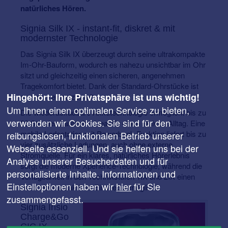
natürliches Hören.
Signia Silk IX - instant-fit, diskret & mit
modernster Technologie
Das Signia Silk IX überzeugt durch seine ultrakompakte
Im-Ohr-Bauform, wodurch es nahezu unsichtbar im Ohr
sitzt und gleichzeitig einen sicheren, angenehmen
Tragekomfort bietet. Dank der Standard-Ohrstücke ist
Hingehört: Ihre Privatsphäre ist uns wichtig!
es sofort einsatzbereit.
Um Ihnen einen optimalen Service zu bieten,
Die wiederaufladbare Akkutechnologie ermöglicht bis zu
verwenden wir Cookies. Sie sind für den
28 Stunden Laufzeit – ideal für einen aktiven Alltag. Eine
mobile Ladestation mit Powerbank-Funktion liefert bis zu
reibungslosen, funktionalen Betrieb unserer
vier zusätzliche Ladungen, auch ohne externe
Webseite essenziell. Und sie helfen uns bei der
Stromquelle. Für ein klares, natürliches Hörerlebnis
Analyse unserer Besucherdaten und für
sorgt die moderne Xperience-Technologie, während die
personalisierte Inhalte. Informationen und
Verfügbarkeit in den Technikstufen 1IX und 2IX einen
Einstelloptionen haben wir
hier
für Sie
besonders attraktiven Einstieg ermöglicht.
zusammengefasst.
Signia Insio
Charge&Go
CIC IX –