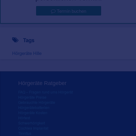
Termin buchen
Tags
Hörgeräte Hille
Hörgeräte Ratgeber
FAQ – Fragen rund ums Hörgerät
Hörgeräte Preise
Gebrauchte Hörgeräte
Hörgerätebatterien
Hörgeräte Kosten
Hörtest
Schwerhörigkeit
Cochlea Implantat
Tinnitus