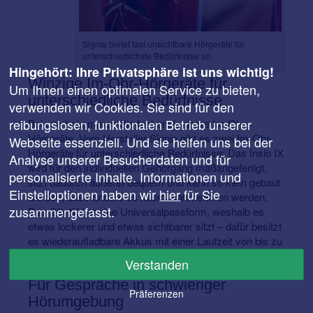
Signia bietet fast unsichtbare Hörgeräte für
unterschiedlichste Bedürfnisse an.
Hingehört: Ihre Privatsphäre ist uns wichtig!
Winzige Im-Ohr-Hörgeräte für
Um Ihnen einen optimalen Service zu bieten,
unterschiedliche Bedürfnisse
verwenden wir Cookies. Sie sind für den
reibungslosen, funktionalen Betrieb unserer
Bei uns bekommen Sie fast unsichtbare Im-Ohr-
Hörgeräte. Vom Hersteller Signia gibt es zwei Im-Ohr-
Webseite essenziell. Und sie helfen uns bei der
Hörgeräte für unterschiedliche Bedürfnisse: Das Insio IX
Analyse unserer Besucherdaten und für
wird für den individuellen Gehörgang maßangefertigt,
personalisierte Inhalte. Informationen und
sitzt dadurch äußerst bequem und kann so klein gebaut
Einstelloptionen haben wir
hier
für Sie
werden, dass andere es kaum wahrnehmen werden.
zusammengefasst.
Das Silk IX hat eine Universalpassform, weshalb es
etwas lockerer und etwas sichtbarer sitzt – dafür besitzt
es wiederaufladbare Akkus mit einer Laufzeit von bis zu
28 Stunden.
Verstanden
Für Gespräche in schwieriger
Präferenzen
Hörumgebung