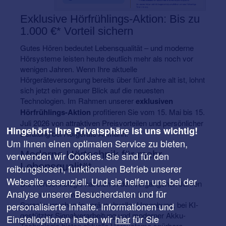
Exklusive Hörfrühlings-Aktion: Bis zu
1.000 €* Vorteil sichern
Gutes Hören bedeutet Lebensqualität – und moderne
Hörsysteme leisten heute deutlich mehr als noch vor
wenigen Jahren. Wenn Ihre aktuelle
Hörgeräteversorgung bereits über fünf Jahre alt ist, lohnt
sich jetzt ein genauer Blick auf die neuesten
Technologien. Im Rahmen unserer
exklusiven
Hörfrühlings-Aktion
profitieren Sie vom 15. Mai bis 15.
Juli 2026 von attraktiven Preisvorteilen und persönlicher
Hingehört: Ihre Privatsphäre ist uns wichtig!
Beratung bei Hörgeräte Aumann.
Um Ihnen einen optimalen Service zu bieten,
Moderne Hörtechnik für mehr
verwenden wir Cookies. Sie sind für den
Lebensqualität
reibungslosen, funktionalen Betrieb unserer
Webseite essenziell. Und sie helfen uns bei der
Die Hörtechnologie hat sich in den vergangenen Jahren
Analyse unserer Besucherdaten und für
enorm weiterentwickelt. Besonders beim
Sprachverstehen in geräuschvoller Umgebung, bei KI-
personalisierte Inhalte. Informationen und
gestützter Signalverarbeitung und moderner Akku-
Einstelloptionen haben wir
hier
für Sie
Technologie bieten aktuelle Hörsysteme spürbare