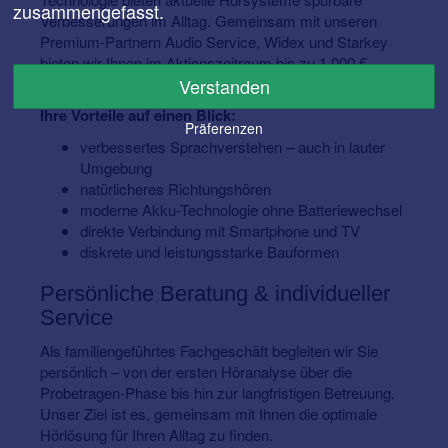
zusammengefasst.
Verbesserungen im Alltag. Gemeinsam mit unseren
Premium-Partnern Audio Service, Widex und Starkey
bieten wir Ihnen im Aktionszeitraum bis zu 1.000 €
Rabatt* bei einer beidseitigen Neuversorgung.
Verstanden
Ihre Vorteile auf einen Blick:
Präferenzen
verbessertes Sprachverstehen – auch in lauter
Umgebung
natürlicheres Richtungshören
moderne Akku-Technologie ohne Batteriewechsel
direkte Verbindung mit Smartphone und TV
diskrete und leistungsstarke Bauformen
Persönliche Beratung & individueller
Service
Als familiengeführtes Fachgeschäft begleiten wir Sie
persönlich – von der ersten Höranalyse über die
Probetragen-Phase bis hin zur langfristigen Betreuung.
Unser Ziel ist es, gemeinsam mit Ihnen die optimale
Hörlösung für Ihren Alltag zu finden.