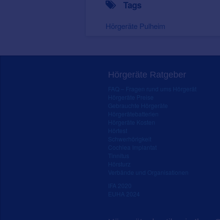
Tags
Hörgeräte Pulheim
Hörgeräte Ratgeber
FAQ – Fragen rund ums Hörgerät
Hörgeräte Preise
Gebrauchte Hörgeräte
Hörgerätebatterien
Hörgeräte Kosten
Hörtest
Schwerhörigkeit
Cochlea Implantat
Tinnitus
Hörsturz
Verbände und Organisationen
IFA 2020
EUHA 2024