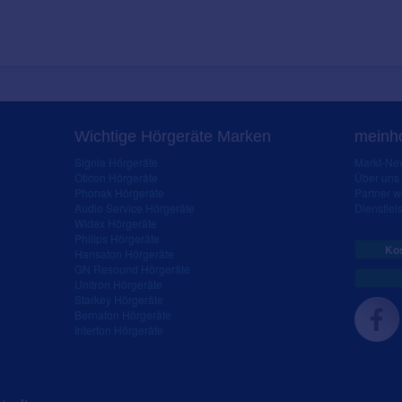
Wichtige Hörgeräte Marken
meinho
Signia Hörgeräte
Markt-New
Oticon Hörgeräte
Über uns
Phonak Hörgeräte
Partner 
Audio Service Hörgeräte
Dienstleis
Widex Hörgeräte
Philips Hörgeräte
Kos
Hansaton Hörgeräte
GN Resound Hörgeräte
Unitron Hörgeräte
Starkey Hörgeräte
Bernafon Hörgeräte
Interton Hörgeräte