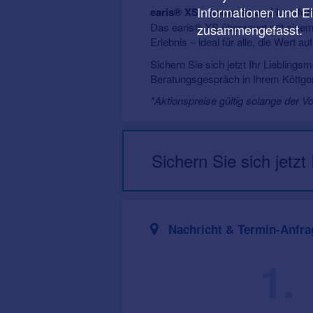
Informationen und E
earis® XS – kompakt und komfor
Das earis® XS überzeugt mit einem b
zusammengefasst.
Erlebnis – ideal für alle, die Wert a
Sichern Sie sich jetzt Ihr Lieblings
Beratungsgespräch in Ihrem Köttge
*Aktionspreise gültig solange der V
Sichern Sie sich jetzt
Nachricht & Termin-Anfra
1.