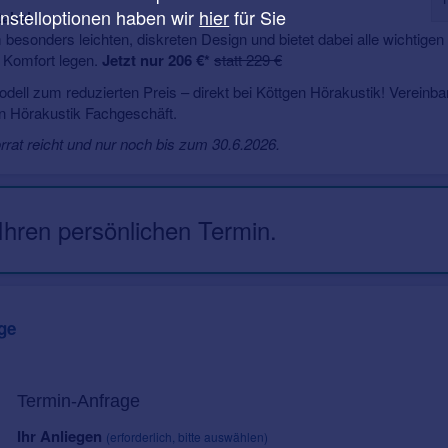
instelloptionen haben wir
hier
für Sie
tabel
esonders leichten, diskreten Design und bietet dabei alle wichtigen
uf Komfort legen.
Jetzt nur 206 €*
statt 229 €
modell zum reduzierten Preis – direkt bei Köttgen Hörakustik! Vereinb
n Hörakustik Fachgeschäft.
orrat reicht und nur noch bis zum 30.6.2026.
 Ihren persönlichen Termin.
ge
Termin-Anfrage
Ihr Anliegen
(erforderlich, bitte auswählen)