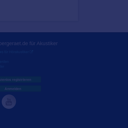
ergeraet.de für Akustiker
s für Hörakustiker
werden
ter
tenlos registrieren
Anmelden