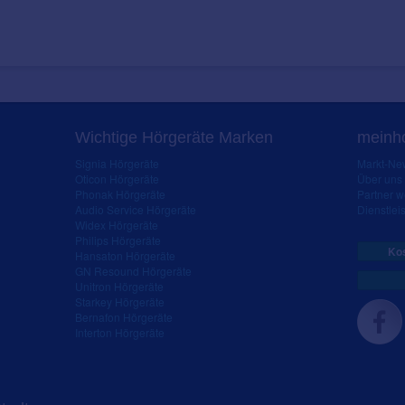
Wichtige Hörgeräte Marken
meinho
Signia Hörgeräte
Markt-New
Oticon Hörgeräte
Über uns
Phonak Hörgeräte
Partner 
Audio Service Hörgeräte
Dienstleis
Widex Hörgeräte
Philips Hörgeräte
Kos
Hansaton Hörgeräte
GN Resound Hörgeräte
Unitron Hörgeräte
Starkey Hörgeräte
Bernafon Hörgeräte
Interton Hörgeräte