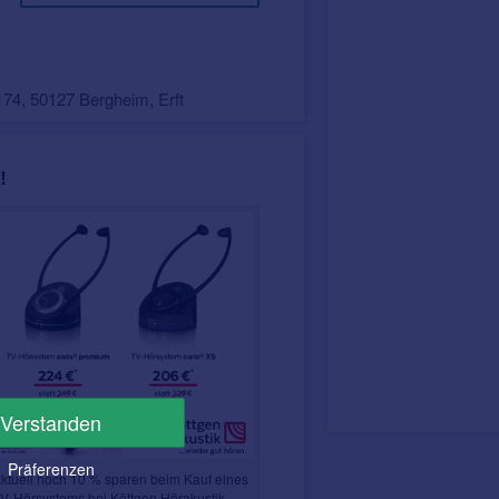
174, 50127 Bergheim, Erft
!
Verstanden
Präferenzen
ktuell noch 10 % sparen beim Kauf eines
V-Hörsystems bei Köttgen Hörakustik.