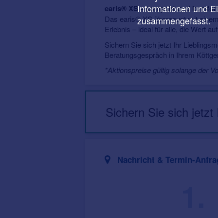
Informationen und E
earis® XS – kompakt und komfor
Das earis® XS überzeugt mit einem b
zusammengefasst.
Erlebnis – ideal für alle, die Wert a
Sichern Sie sich jetzt Ihr Lieblings
Beratungsgespräch in Ihrem Köttge
*Aktionspreise gültig solange der V
Sichern Sie sich jetzt
Nachricht & Termin-Anfra
1.