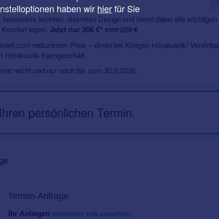
instelloptionen haben wir
hier
für Sie
tabel
esonders leichten, diskreten Design und bietet dabei alle wichtigen
uf Komfort legen.
Jetzt nur 206 €*
statt 229 €
modell zum reduzierten Preis – direkt bei Köttgen Hörakustik! Vereinb
n Hörakustik Fachgeschäft.
orrat reicht und nur noch bis zum 30.6.2026.
 Ihren persönlichen Termin.
ge
Termin-Anfrage
Ihr Anliegen
(erforderlich, bitte auswählen)