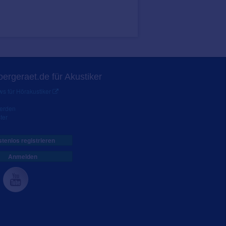
ergeraet.de für Akustiker
s für Hörakustiker
werden
ter
tenlos registrieren
Anmelden