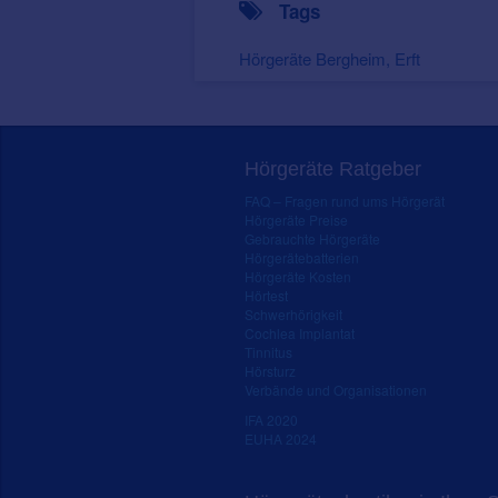
Tags
Hörgeräte Bergheim, Erft
Hörgeräte Ratgeber
FAQ – Fragen rund ums Hörgerät
Hörgeräte Preise
Gebrauchte Hörgeräte
Hörgerätebatterien
Hörgeräte Kosten
Hörtest
Schwerhörigkeit
Cochlea Implantat
Tinnitus
Hörsturz
Verbände und Organisationen
IFA 2020
EUHA 2024