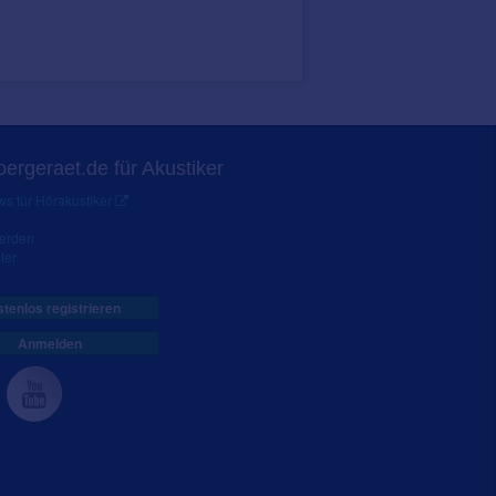
ergeraet.de für Akustiker
s für Hörakustiker
werden
ter
tenlos registrieren
Anmelden