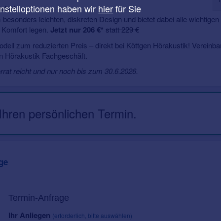
instelloptionen haben wir
hier
für Sie
tabel
esonders leichten, diskreten Design und bietet dabei alle wichtigen
uf Komfort legen.
Jetzt nur 206 €*
statt 229 €
modell zum reduzierten Preis – direkt bei Köttgen Hörakustik! Vereinb
n Hörakustik Fachgeschäft.
orrat reicht und nur noch bis zum 30.6.2026.
 Ihren persönlichen Termin.
ge
Termin-Anfrage
Ihr Anliegen
(erforderlich, bitte auswählen)