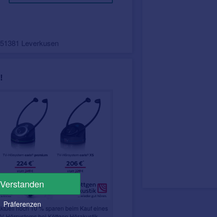
, 51381 Leverkusen
!
Verstanden
Präferenzen
ktuell noch 10 % sparen beim Kauf eines
V-Hörsystems bei Köttgen Hörakustik.