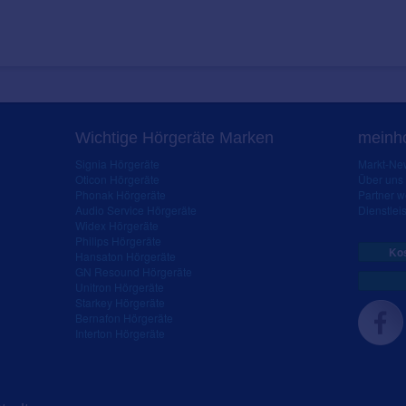
Wichtige Hörgeräte Marken
meinho
Signia Hörgeräte
Markt-New
Oticon Hörgeräte
Über uns
Phonak Hörgeräte
Partner 
Audio Service Hörgeräte
Dienstleis
Widex Hörgeräte
Philips Hörgeräte
Kos
Hansaton Hörgeräte
GN Resound Hörgeräte
Unitron Hörgeräte
Starkey Hörgeräte
Bernafon Hörgeräte
Interton Hörgeräte