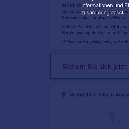
Informationen und E
earis® XS – kompakt und komfor
Das earis® XS überzeugt mit einem b
zusammengefasst.
Erlebnis – ideal für alle, die Wert a
Sichern Sie sich jetzt Ihr Lieblings
Beratungsgespräch in Ihrem Köttge
*Aktionspreise gültig solange der V
Sichern Sie sich jetzt
Nachricht & Termin-Anfra
1.