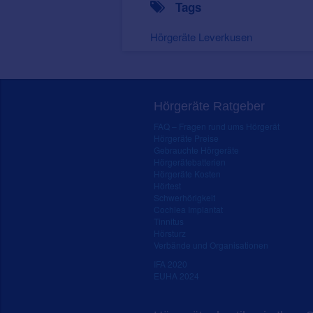
Tags
Hörgeräte Leverkusen
Hörgeräte Ratgeber
FAQ – Fragen rund ums Hörgerät
Hörgeräte Preise
Gebrauchte Hörgeräte
Hörgerätebatterien
Hörgeräte Kosten
Hörtest
Schwerhörigkeit
Cochlea Implantat
Tinnitus
Hörsturz
Verbände und Organisationen
IFA 2020
EUHA 2024