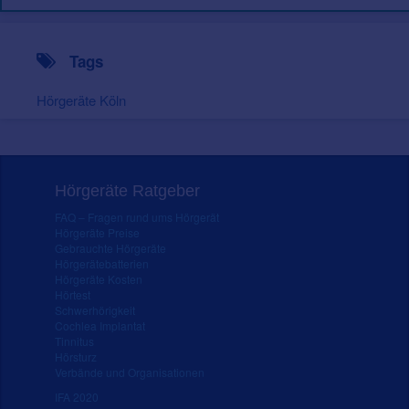
Tags
Hörgeräte Köln
Hörgeräte Ratgeber
FAQ – Fragen rund ums Hörgerät
Hörgeräte Preise
Gebrauchte Hörgeräte
Hörgerätebatterien
Hörgeräte Kosten
Hörtest
Schwerhörigkeit
Cochlea Implantat
Tinnitus
Hörsturz
Verbände und Organisationen
IFA 2020