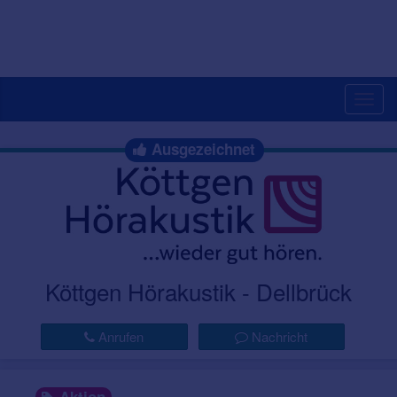
Togg
navig
Ausgezeichnet
Köttgen Hörakustik - Dellbrück
Anrufen
Nachricht