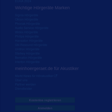
EUHA 2024
Wichtige Hörgeräte Marken
Signia Hörgeräte
Oticon Hörgeräte
Phonak Hörgeräte
Audio Service Hörgeräte
Widex Hörgeräte
Philips Hörgeräte
Hansaton Hörgeräte
GN Resound Hörgeräte
Unitron Hörgeräte
Starkey Hörgeräte
Bernafon Hörgeräte
Interton Hörgeräte
meinhoergeraet.de für Akustiker
Markt-News für Hörakustiker
Über uns
Partner werden
Dienstleister
Kostenlos registrieren
Anmelden