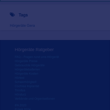
Tags
Hörgeräte Gera
Hörgeräte Ratgeber
FAQ – Fragen rund ums Hörgerät
Hörgeräte Preise
Gebrauchte Hörgeräte
Hörgerätebatterien
Hörgeräte Kosten
Hörtest
Schwerhörigkeit
Cochlea Implantat
Tinnitus
Hörsturz
Verbände und Organisationen
IFA 2020
EUHA 2024