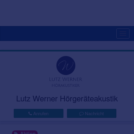
Togg
navig
Lutz Werner Hörgeräteakustik
Anrufen
Nachricht
Aktion