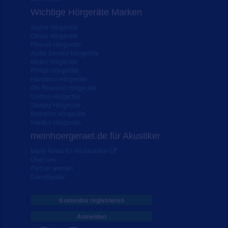
Wichtige Hörgeräte Marken
Signia Hörgeräte
Oticon Hörgeräte
Phonak Hörgeräte
Audio Service Hörgeräte
Widex Hörgeräte
Philips Hörgeräte
Hansaton Hörgeräte
GN Resound Hörgeräte
Unitron Hörgeräte
Starkey Hörgeräte
Bernafon Hörgeräte
Interton Hörgeräte
meinhoergeraet.de für Akustiker
Markt-News für Hörakustiker
Über uns
Partner werden
Dienstleister
Kostenlos registrieren
Anmelden