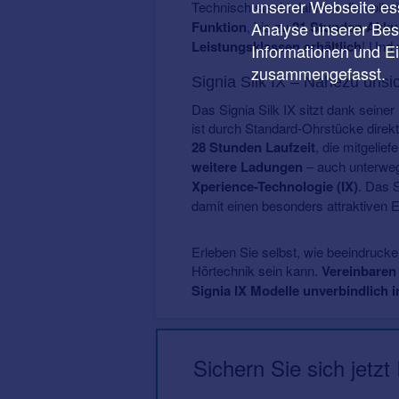
unserer Webseite ess
Technisch steckt dahinter die vollst
Funktion
, bis zu
21 Stunden Akkul
Analyse unserer Besu
Leistungsklassen erhältlich
! Und 
Informationen und E
zusammengefasst.
Signia Silk IX – Nahezu unsic
Das Signia Silk IX sitzt dank sein
ist durch Standard-Ohrstücke direkt
28 Stunden Laufzeit
, die mitgelie
weitere Ladungen
– auch unterwegs
Xperience-Technologie (IX)
. Das S
damit einen besonders attraktiven E
Erleben Sie selbst, wie beeindruck
Hörtechnik sein kann.
Vereinbaren 
Signia IX Modelle unverbindlich i
Sichern Sie sich jetzt