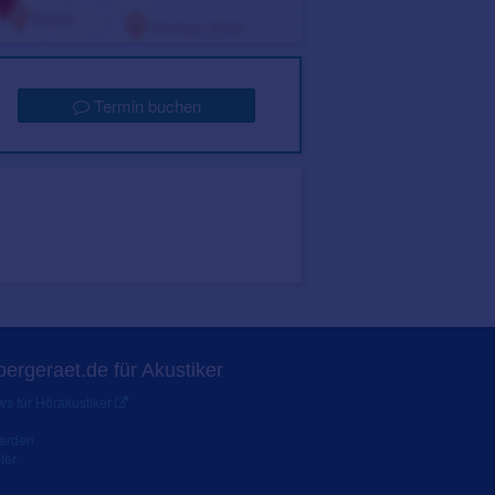
Termin buchen
ergeraet.de für Akustiker
s für Hörakustiker
werden
ter