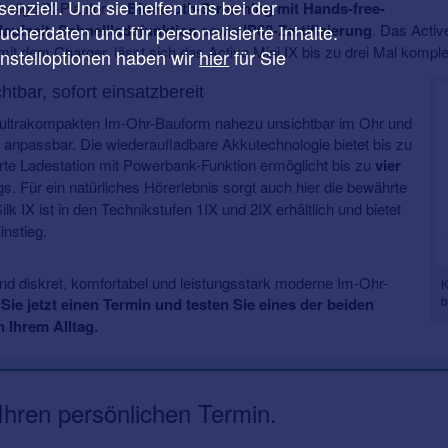
enziell. Und sie helfen uns bei der
ändige IX-Plattform:
Bluetooth-Streaming mit Hands-free-
aufzeit
,
Schnellladefunktion
sowie
IP68-Zertifizierung
. Das Active
cherdaten und für personalisierte Inhalte.
mit dem Charger, lässt sich das Active Mini IX bis zu drei Mal komple
instelloptionen haben wir
hier
für Sie
htbar, sofort einsatzbereit
er ultrakompakten Im-Ohr-Bauform nahezu unsichtbar im Ohr und
 anpassbar. Die wiederaufladbare Akkutechnologie bietet bis zu
ferte Ladestation mit Powerbank-Funktion ermöglicht bis zu
vier
. Für ein natürliches Hörerlebnis sorgt auch hier die bewährte
ilk IX ist in den Technikstufen 1IX und 2IX erhältlich und bietet
instieg.
end diskret, komfortabel und leistungsstark moderne Im-Ohr-
K
b
Sie jetzt einen Termin und testen Sie eines der beiden
n Ihrem Alltag.
 Ihren persönlichen Termin.