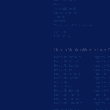
Hörtest
Schwerhörigkeit
Cochlea Implantat
Tinnitus
Hörsturz
Verbände und Organisationen
IFA 2020
EUHA 2024
Hörgeräteakustiker in Ihrer 
Hörgeräte Augsburg
Hörgeräte D
Hörgeräte Bamberg
Hörgeräte D
Hörgeräte Bayreuth
Hörgeräte Du
Hörgeräte Berlin
Hörgeräte Dü
Hörgeräte Bielefeld
Hörgeräte Erf
Hörgeräte Bochum
Hörgeräte E
Hörgeräte
Hörgeräte Es
Braunschweig
Hörgeräte Fü
Hörgeräte Bremen
Hörgeräte Fr
Hörgeräte Chemnitz
Hörgeräte
Hörgeräte Cottbus
Frankfurt/Od
Hörgeräte Darmstadt
Hörgeräte Fr
Übersicht Städte (A-E)
Übersicht Stä