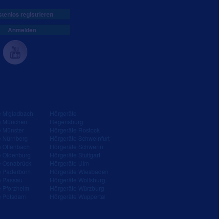
tenlos registrieren
Anmelden
e M'gladbach
Hörgeräte
e München
Regensburg
e Münster
Hörgeräte Rostock
e Nürnberg
Hörgeräte Schweinfurt
e Offenbach
Hörgeräte Schwerin
e Oldenburg
Hörgeräte Stuttgart
e Osnabrück
Hörgeräte Ulm
e Paderborn
Hörgeräte Wiesbaden
e Passau
Hörgeräte Wolfsburg
e Pforzheim
Hörgeräte Würzburg
e Potsdam
Hörgeräte Wuppertal