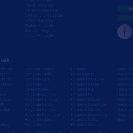
Philips Hörgeräte
Kos
Hansaton Hörgeräte
GN Resound Hörgeräte
Unitron Hörgeräte
Starkey Hörgeräte
Bernafon Hörgeräte
Interton Hörgeräte
Stadt
ortmund
Hörgeräte Freiburg
Hörgeräte
Hörgerät
resden
Hörgeräte Fulda
Kaiserslautern
Hörgerät
isburg
Hörgeräte Gera
Hörgeräte Karlsruhe
Hörgerät
sseldorf
Hörgeräte
Hörgeräte Kassel
Hörgerät
urt
Gelsenkirchen
Hörgeräte Kiel
Hörgerät
ssen
Hörgeräte Göttingen
Hörgeräte Köln
Hörgerät
slingen
Hörgeräte Hamburg
Hörgeräte Leipzig
Hörgerät
rth
Hörgeräte Hanau
Hörgeräte Leverkusen
Hörgerät
ankfurt
Hörgeräte Hannover
Hörgeräte Lübeck
Hörgerät
Hörgeräte Heidelberg
Hörgeräte Magdeburg
Hörgerät
er
Hörgeräte Ingolstadt
Hörgeräte Mainz
Hörgerät
eiberg
Hörgeräte Jena
Hörgeräte Mannheim
dte (F-L)
Übersicht Städte (M-R)
Übersicht Städte (S-Z)