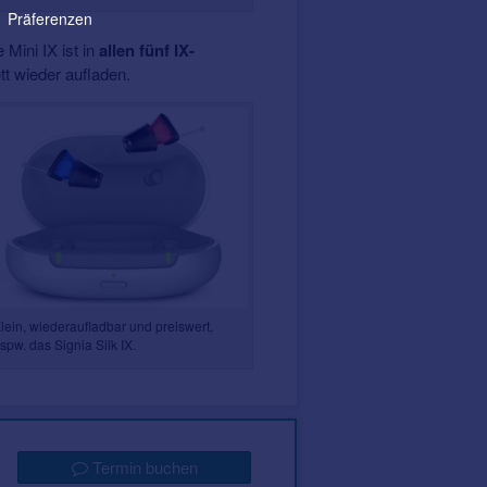
Präferenzen
 Mini IX ist in
allen fünf IX-
tt wieder aufladen.
lein, wiederaufladbar und preiswert,
spw. das Signia Silk IX.
Termin buchen