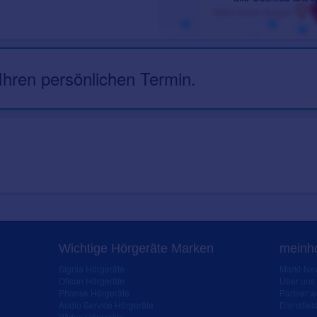
 Ihren persönlichen Termin.
Wichtige Hörgeräte Marken
meinho
Signia Hörgeräte
Markt-New
Oticon Hörgeräte
Über uns
Phonak Hörgeräte
Partner 
Audio Service Hörgeräte
Dienstleis
Widex Hörgeräte