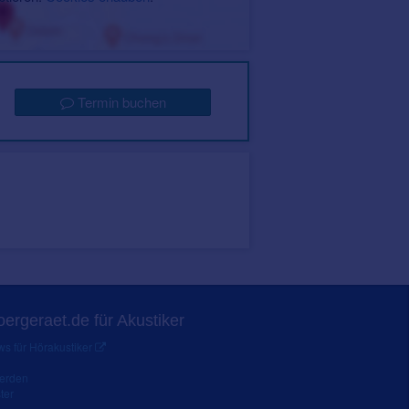
Termin buchen
ergeraet.de für Akustiker
s für Hörakustiker
werden
ter