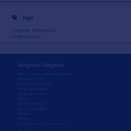
Tags
Hörgeräte Wolfenbüttel,
Niedersachsen
Hörgeräte Ratgeber
FAQ – Fragen rund ums Hörgerät
Hörgeräte Preise
Gebrauchte Hörgeräte
Hörgerätebatterien
Hörgeräte Kosten
Hörtest
Schwerhörigkeit
Cochlea Implantat
Tinnitus
Hörsturz
Verbände und Organisationen