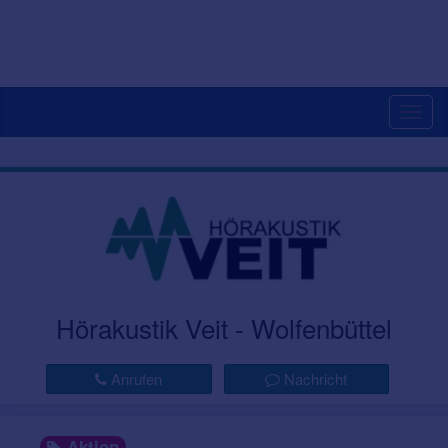
Togg
navig
Hörakustik Veit - Wolfenbüttel
Anrufen
Nachricht
Aktion