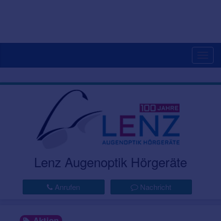
Togg
navig
Lenz Augenoptik Hörgeräte
Anrufen
Nachricht
Aktion