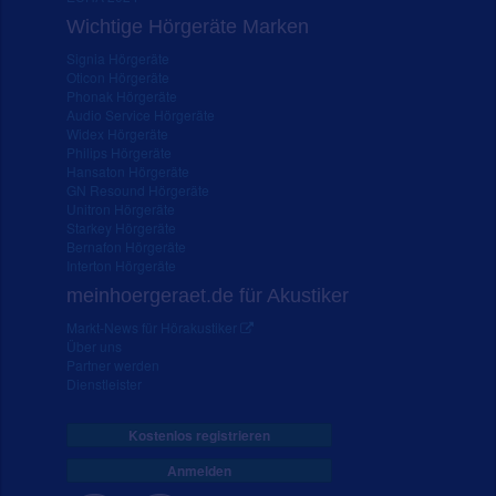
Wichtige Hörgeräte Marken
Signia Hörgeräte
Oticon Hörgeräte
Phonak Hörgeräte
Audio Service Hörgeräte
Widex Hörgeräte
Philips Hörgeräte
Hansaton Hörgeräte
GN Resound Hörgeräte
Unitron Hörgeräte
Starkey Hörgeräte
Bernafon Hörgeräte
Interton Hörgeräte
meinhoergeraet.de für Akustiker
Markt-News für Hörakustiker
Über uns
Partner werden
Dienstleister
Kostenlos registrieren
Anmelden