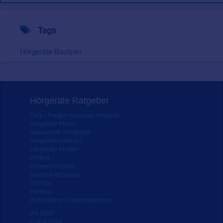
Tags
Hörgeräte Bautzen
Hörgeräte Ratgeber
FAQ – Fragen rund ums Hörgerät
Hörgeräte Preise
Gebrauchte Hörgeräte
Hörgerätebatterien
Hörgeräte Kosten
Hörtest
Schwerhörigkeit
Cochlea Implantat
Tinnitus
Hörsturz
Verbände und Organisationen
IFA 2020
EUHA 2024