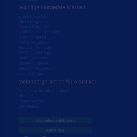
Wichtige Hörgeräte Marken
Signia Hörgeräte
Oticon Hörgeräte
Phonak Hörgeräte
Audio Service Hörgeräte
Widex Hörgeräte
Philips Hörgeräte
Hansaton Hörgeräte
GN Resound Hörgeräte
Unitron Hörgeräte
Starkey Hörgeräte
Bernafon Hörgeräte
Interton Hörgeräte
meinhoergeraet.de für Akustiker
Markt-News für Hörakustiker
Über uns
Partner werden
Dienstleister
Kostenlos registrieren
Anmelden