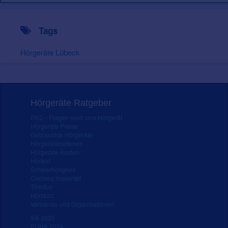
Tags
Hörgeräte Lübeck
Hörgeräte Ratgeber
FAQ – Fragen rund ums Hörgerät
Hörgeräte Preise
Gebrauchte Hörgeräte
Hörgerätebatterien
Hörgeräte Kosten
Hörtest
Schwerhörigkeit
Cochlea Implantat
Tinnitus
Hörsturz
Verbände und Organisationen
IFA 2020
EUHA 2024