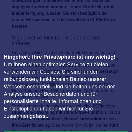
angepasst werden können – ohne Wartezeit, ohne
Maßanfertigung. Lassen Sie sich bezüglich der
neuen Hörsysteme mit der bewährten IX-Plattform
beraten.
Signia Active Mini IX – kleiner, flacher,
smarter
Das Active Mini IX ist ein Instant-Fit-Hörgerät, das auf
Hingehört: Ihre Privatsphäre ist uns wichtig!
den ersten Blick eher an einen Premium-Earbud erinnert
Um Ihnen einen optimalen Service zu bieten,
als an ein klassisches Hörgerät. Die flache, kompakte
verwenden wir Cookies. Sie sind für den
Bauform sitzt dezent hinter dem Tragus und
überzeugt
laut einer internen Studie 97 % der Tester im
reibungslosen, funktionalen Betrieb unserer
Tragekomfort
. Erhältlich in den Farben Garnet Black,
Webseite essenziell. Und sie helfen uns bei der
Rose Gold und Pearl White, wird das Gerät bewusst als
Analyse unserer Besucherdaten und für
Accessoire positioniert.
personalisierte Inhalte. Informationen und
Technisch steckt dahinter die vollständige IX-Plattform:
Einstelloptionen haben wir
hier
für Sie
Bluetooth-Streaming mit Hands-free-Funktion
, bis zu
zusammengefasst.
21 Stunden Akkulaufzeit
,
Schnellladefunktion
sowie
IP68-Zertifizierung
. Das Active Mini IX ist in
allen fünf
IX-Leistungsklassen erhältlich
! Und mit dem Charger,