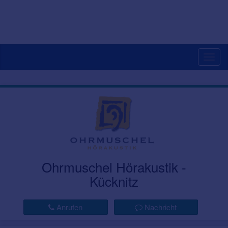
Togg
navig
Ohrmuschel Hörakustik -
Kücknitz
Anrufen
Nachricht