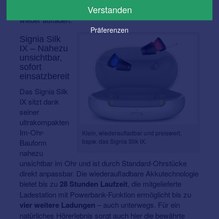
Verstanden
lässt sich das Active Mini IX bis zu drei Mal komplett
wieder aufladen.
Präferenzen
Signia Silk
IX – Nahezu
unsichtbar,
sofort
einsatzbereit
Das Signia Silk
IX sitzt dank
seiner
ultrakompakten
Im-Ohr-
Klein, wiederaufladbar und preiswert,
bspw. das Signia Silk IX.
Bauform
nahezu
unsichtbar im Ohr und ist durch Standard-Ohrstücke
direkt anpassbar. Die wiederaufladbare Akkutechnologie
bietet bis zu
28 Stunden Laufzeit
, die mitgelieferte
Ladestation mit Powerbank-Funktion ermöglicht bis zu
vier weitere Ladungen
– auch unterwegs. Für ein
natürliches Hörerlebnis sorgt auch hier die bewährte