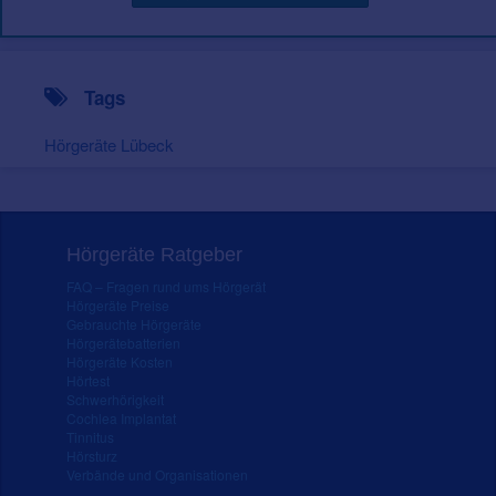
Tags
Hörgeräte Lübeck
Hörgeräte Ratgeber
FAQ – Fragen rund ums Hörgerät
Hörgeräte Preise
Gebrauchte Hörgeräte
Hörgerätebatterien
Hörgeräte Kosten
Hörtest
Schwerhörigkeit
Cochlea Implantat
Tinnitus
Hörsturz
Verbände und Organisationen