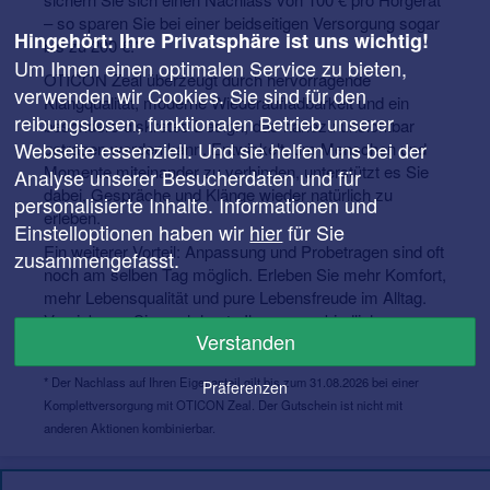
– so sparen Sie bei einer beidseitigen Versorgung sogar
Hingehört: Ihre Privatsphäre ist uns wichtig!
bis zu 200 €.*
Um Ihnen einen optimalen Service zu bieten,
OTICON Zeal überzeugt durch hervorragende
verwenden wir Cookies. Sie sind für den
Klangqualität, moderne Wiederaufladbarkeit und ein
reibungslosen, funktionalen Betrieb unserer
besonders diskretes Design, das nahezu unsichtbar
Webseite essenziell. Und sie helfen uns bei der
getragen werden kann. Entwickelt, um Menschen und
Momente miteinander zu verbinden, unterstützt es Sie
Analyse unserer Besucherdaten und für
dabei, Gespräche und Klänge wieder natürlich zu
personalisierte Inhalte. Informationen und
erleben.
Einstelloptionen haben wir
hier
für Sie
Ein weiterer Vorteil: Anpassung und Probetragen sind oft
zusammengefasst.
noch am selben Tag möglich. Erleben Sie mehr Komfort,
mehr Lebensqualität und pure Lebensfreude im Alltag.
Vereinbaren Sie noch heute Ihren unverbindlichen
Verstanden
Termin und testen Sie das Oticon Zeal!
* Der Nachlass auf Ihren Eigenanteil gilt bis zum 31.08.2026 bei einer
Präferenzen
Komplettversorgung mit OTICON Zeal. Der Gutschein ist nicht mit
anderen Aktionen kombinierbar.