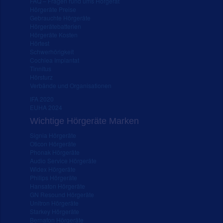
FAQ – Fragen rund ums Hörgerät
Hörgeräte Preise
Gebrauchte Hörgeräte
Hörgerätebatterien
Hörgeräte Kosten
Hörtest
Schwerhörigkeit
Cochlea Implantat
Tinnitus
Hörsturz
Verbände und Organisationen
IFA 2020
EUHA 2024
Wichtige Hörgeräte Marken
Signia Hörgeräte
Oticon Hörgeräte
Phonak Hörgeräte
Audio Service Hörgeräte
Widex Hörgeräte
Philips Hörgeräte
Hansaton Hörgeräte
GN Resound Hörgeräte
Unitron Hörgeräte
Starkey Hörgeräte
Bernafon Hörgeräte