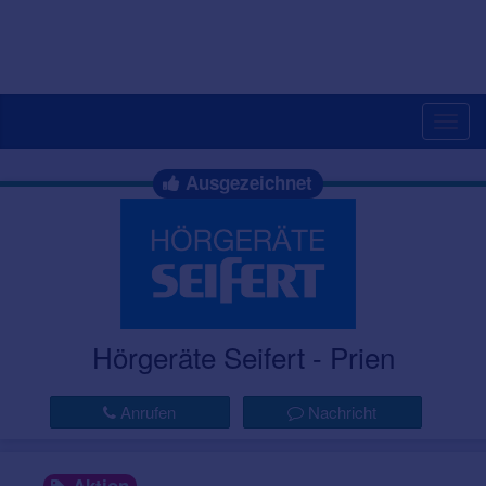
Togg
navig
Ausgezeichnet
Hörgeräte Seifert - Prien
Anrufen
Nachricht