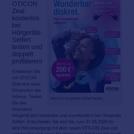
OTICON
Zeal
kostenlos
bei
Hörgeräte
Seifert
testen und
doppelt
profitieren!
Entdecken Sie
mit OTICON
Zeal eine neue
Dimension des
Hörens. Testen
Jetzt bei Hörgeräte Seifert testen
Sie das
innovative
Hörgerät jetzt kostenlos und unverbindlich bei Hörgeräte
Seifert. Entscheiden Sie sich bis zum 31.08.2026 für
eine Hörversorgung mit dem neuen OTICON Zeal und
sichern Sie sich einen Nachlass von 100 € pro Hörgerät