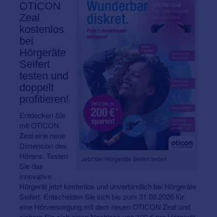
OTICON
Zeal
kostenlos
bei
Hörgeräte
Seifert
testen und
doppelt
profitieren!
Entdecken Sie
mit OTICON
Zeal eine neue
Dimension des
Hörens. Testen
Jetzt bei Hörgeräte Seifert testen
Sie das
innovative
Hörgerät jetzt kostenlos und unverbindlich bei Hörgeräte
Seifert. Entscheiden Sie sich bis zum 31.08.2026 für
eine Hörversorgung mit dem neuen OTICON Zeal und
sichern Sie sich einen Nachlass von 100 € pro Hörgerät