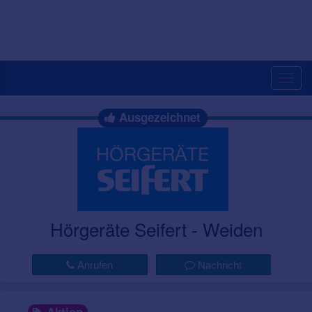
Togg
navig
Ausgezeichnet
Hörgeräte Seifert - Weiden
Anrufen
Nachricht