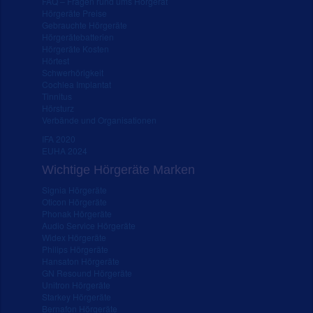
FAQ – Fragen rund ums Hörgerät
Hörgeräte Preise
Gebrauchte Hörgeräte
Hörgerätebatterien
Hörgeräte Kosten
Hörtest
Schwerhörigkeit
Cochlea Implantat
Tinnitus
Hörsturz
Verbände und Organisationen
IFA 2020
EUHA 2024
Wichtige Hörgeräte Marken
Signia Hörgeräte
Oticon Hörgeräte
Phonak Hörgeräte
Audio Service Hörgeräte
Widex Hörgeräte
Philips Hörgeräte
Hansaton Hörgeräte
GN Resound Hörgeräte
Unitron Hörgeräte
Starkey Hörgeräte
Bernafon Hörgeräte