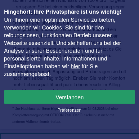
– so sparen Sie bei einer beidseitigen Versorgung sogar
Hingehört: Ihre Privatsphäre ist uns wichtig!
bis zu 200 €.*
Um Ihnen einen optimalen Service zu bieten,
OTICON Zeal überzeugt durch hervorragende
verwenden wir Cookies. Sie sind für den
Klangqualität, moderne Wiederaufladbarkeit und ein
reibungslosen, funktionalen Betrieb unserer
besonders diskretes Design, das nahezu unsichtbar
Webseite essenziell. Und sie helfen uns bei der
getragen werden kann. Entwickelt, um Menschen und
Momente miteinander zu verbinden, unterstützt es Sie
Analyse unserer Besucherdaten und für
dabei, Gespräche und Klänge wieder natürlich zu
personalisierte Inhalte. Informationen und
erleben.
Einstelloptionen haben wir
hier
für Sie
Ein weiterer Vorteil: Anpassung und Probetragen sind oft
zusammengefasst.
noch am selben Tag möglich. Erleben Sie mehr Komfort,
mehr Lebensqualität und pure Lebensfreude im Alltag.
Vereinbaren Sie noch heute Ihren unverbindlichen
Verstanden
Termin und testen Sie das Oticon Zeal!
* Der Nachlass auf Ihren Eigenanteil gilt bis zum 31.08.2026 bei einer
Präferenzen
Komplettversorgung mit OTICON Zeal. Der Gutschein ist nicht mit
anderen Aktionen kombinierbar.