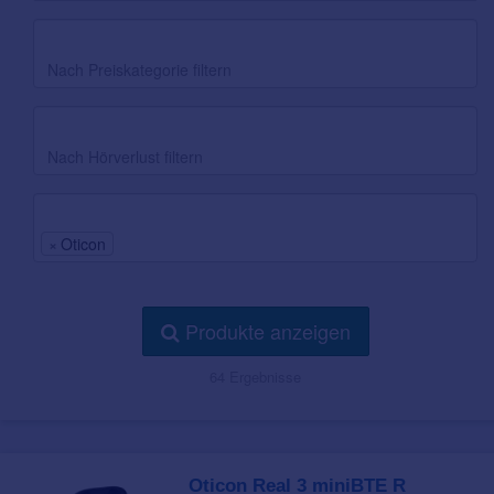
Preiskategorie
Hörverlust
Marke
×
Oticon
Produkte anzeigen
64 Ergebnisse
Oticon Real 3 miniBTE R