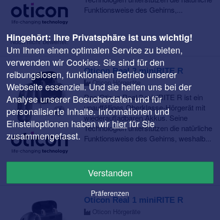
Funktionsweise des Gehirns,...
Hingehört: Ihre Privatsphäre ist uns wichtig!
Noch nicht bewertet.
Um Ihnen einen optimalen Service zu bieten,
verwenden wir Cookies. Sie sind für den
Oticon Real 2 miniRITE R
reibungslosen, funktionalen Betrieb unserer
Oticon Hörgeräte
Webseite essenziell. Und sie helfen uns bei der
Das Oticon Real 2 miniRITE R ist ein
Analyse unserer Besucherdaten und für
unauffälliges Oberklasse-Hörgerät mit
personalisierte Inhalte. Informationen und
wiederaufladbaren Akkus. Seine
Einstelloptionen haben wir
hier
für Sie
Technologien unterstützen die natürliche
zusammengefasst.
Funktionsweise des Gehirns, weshalb...
Noch nicht bewertet.
Verstanden
Präferenzen
Oticon Real 1 miniRITE R
Oticon Hörgeräte