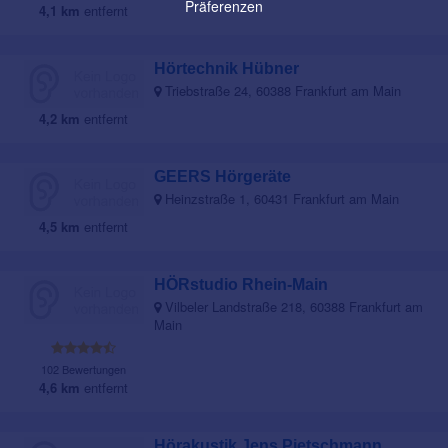
Präferenzen
4,1 km
entfernt
Hörtechnik Hübner
Triebstraße 24, 60388 Frankfurt am Main
4,2 km
entfernt
GEERS Hörgeräte
Heinzstraße 1, 60431 Frankfurt am Main
4,5 km
entfernt
HÖRstudio Rhein-Main
Vilbeler Landstraße 218, 60388 Frankfurt am
Main
102 Bewertungen
4,6 km
entfernt
Hörakustik Jens Pietschmann