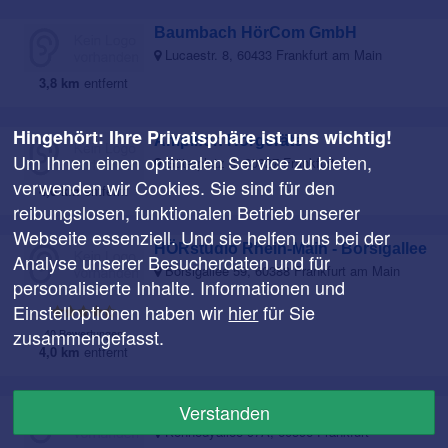
Baumbach HörCom GmbH
Lucaestr. 8, 60433 Frankfurt am Main
3,8 km
entfernt
Hingehört: Ihre Privatsphäre ist uns wichtig!
Amplifon Hörgeräte
Um Ihnen einen optimalen Service zu bieten,
Güterplatz 6, 60327 Frankfurt
verwenden wir Cookies. Sie sind für den
4,0 km
entfernt
reibungslosen, funktionalen Betrieb unserer
Webseite essenziell. Und sie helfen uns bei der
HÖRstudio Rhein-Main - Borsigallee
Analyse unserer Besucherdaten und für
Borsigallee 59, 60388 Frankfurt am Main
personalisierte Inhalte. Informationen und
Einstelloptionen haben wir
hier
für Sie
zusammengefasst.
40 Bewertungen
4,0 km
entfernt
Verstanden
Der Hörpunkt in Frankfurt
Kennedyallee 97A, 60596 Frankfurt