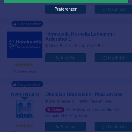
Präferenzen
Anrufen
Nachricht
Ausgezeichnet
Hörakustik Kornelia Lehmann -
Adlershof 1
Albert-Einstein-Str. 4, 12489 Berlin
Anrufen
Nachricht
165 Bewertungen
Ausgezeichnet
Obsidian Hörakustik - Plau am See
Steinstrasse 13, 19395 Plau am See
GN ReSound: Testen Sie die
Aktion
kleinsten KI-Hörgeräte
Anrufen
Nachricht