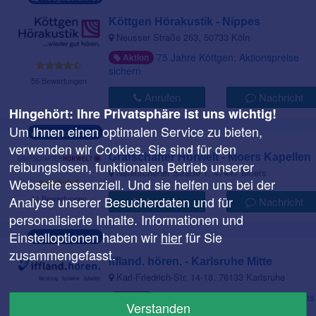
Köttgen Hörakustik - Nippes
Neusser Straße 263, 50733 Köln
75 Jahre Köttgen: Aktionspreise
Aktion
sichern
56 Bewertungen
Anrufen
Nachricht
Hingehört: Ihre Privatsphäre ist uns wichtig!
Um Ihnen einen optimalen Service zu bieten,
Ausgezeichnet
verwenden wir Cookies. Sie sind für den
Grafschafter Hörwelt - Moers Kapellen
reibungslosen, funktionalen Betrieb unserer
Neukirchener Straße 1, 47447 Moers
Webseite essenziell. Und sie helfen uns bei der
11 Bewertungen
Analyse unserer Besucherdaten und für
Anrufen
Nachricht
personalisierte Inhalte. Informationen und
Einstelloptionen haben wir
hier
für Sie
Ausgezeichnet
zusammengefasst.
iffland. hören. - Karlsruhe Mitte
Karl-Friedrich-Str. 14-18, 76133 Karlsruhe
iffland.hören. feiert sein 70-jähriges
Aktion
Verstanden
Jubiläum
22 Bewertungen