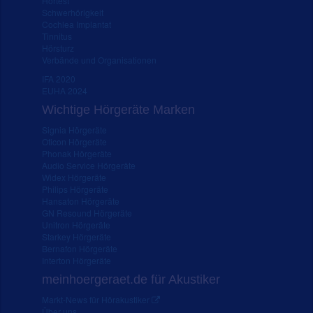
Hörtest
Schwerhörigkeit
Cochlea Implantat
Tinnitus
Hörsturz
Verbände und Organisationen
IFA 2020
EUHA 2024
Wichtige Hörgeräte Marken
Signia Hörgeräte
Oticon Hörgeräte
Phonak Hörgeräte
Audio Service Hörgeräte
Widex Hörgeräte
Philips Hörgeräte
Hansaton Hörgeräte
GN Resound Hörgeräte
Unitron Hörgeräte
Starkey Hörgeräte
Bernafon Hörgeräte
Interton Hörgeräte
meinhoergeraet.de für Akustiker
Markt-News für Hörakustiker
Über uns