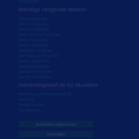
EUHA 2024
Wichtige Hörgeräte Marken
Signia Hörgeräte
Oticon Hörgeräte
Phonak Hörgeräte
Audio Service Hörgeräte
Widex Hörgeräte
Philips Hörgeräte
Hansaton Hörgeräte
GN Resound Hörgeräte
Unitron Hörgeräte
Starkey Hörgeräte
Bernafon Hörgeräte
Interton Hörgeräte
meinhoergeraet.de für Akustiker
Markt-News für Hörakustiker
Über uns
Partner werden
Dienstleister
Kostenlos registrieren
Anmelden