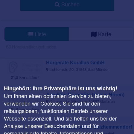
Suchen
Liste
Karte
63 Hörakustiker gefunden.
Hörgeräte Korallus GmbH
Echternstr. 20, 31848 Bad Münder
21,5 km
entfernt
Hingehört: Ihre Privatsphäre ist uns wichtig!
Um Ihnen einen optimalen Service zu bieten,
Amplifon Hörgeräte (Focus Hören)
Osterwalder Straße 1, 30827 Garbsen
verwenden wir Cookies. Sie sind für den
reibungslosen, funktionalen Betrieb unserer
21,8 km
entfernt
Webseite essenziell. Und sie helfen uns bei der
Analyse unserer Besucherdaten und für
Galante Hörsysteme Salzhemmendorf
personalisierte Inhalte. Informationen und
Hauptstr. 2A, 31020 Salzhemmendorf