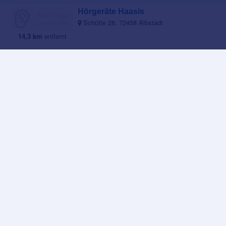
Hörgeräte Haasis
Schütte 28, 72458 Albstadt
14,3 km
entfernt
Amplifon Hörgeräte
Schmiechastraße 8-10, 72458 Albstadt
14,7 km
entfernt
Pavel Hörgeräte Albstadt GmbH
Schmeihengäßle 4, Albstadt
14,7 km
entfernt
Hörgeräte Paga
Obere Hauptstr. 18, 72172 Sulz a.N.
19,2 km
entfernt