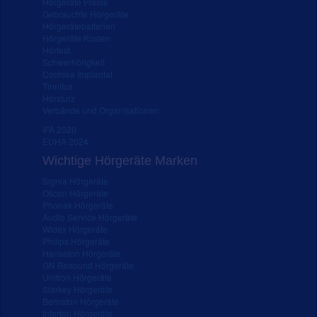
Hörgeräte Preise
Gebrauchte Hörgeräte
Hörgerätebatterien
Hörgeräte Kosten
Hörtest
Schwerhörigkeit
Cochlea Implantat
Tinnitus
Hörsturz
Verbände und Organisationen
IFA 2020
EUHA 2024
Wichtige Hörgeräte Marken
Signia Hörgeräte
Oticon Hörgeräte
Phonak Hörgeräte
Audio Service Hörgeräte
Widex Hörgeräte
Philips Hörgeräte
Hansaton Hörgeräte
GN Resound Hörgeräte
Unitron Hörgeräte
Starkey Hörgeräte
Bernafon Hörgeräte
Interton Hörgeräte