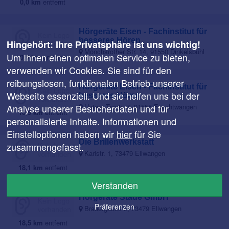
0,0 km
entfernt
Hörgeräte Eisen - Fachinstitut für
besseres Hören
Hingehört: Ihre Privatsphäre ist uns wichtig!
Mönchsrother Str. 14, 91550 Dinkelsbühl
Um Ihnen einen optimalen Service zu bieten,
0,9 km
entfernt
verwenden wir Cookies. Sie sind für den
reibungslosen, funktionalen Betrieb unserer
Hörgeräte Eisen - Fachinstitut für
Webseite essenziell. Und sie helfen uns bei der
besseres Hören
Analyse unserer Besucherdaten und für
Untere Torstr. 7, 91555 Feuchtwangen
10,9 km
entfernt
personalisierte Inhalte. Informationen und
Einstelloptionen haben wir
hier
für Sie
Die Brillenwerkstatt
zusammengefasst.
Karlstr. 1, 73479 Ellwangen
18,1 km
entfernt
Verstanden
Hörgeräte Stade GmbH
Präferenzen
Brauergasse 2, 73479 Ellwangen
18,5 km
entfernt