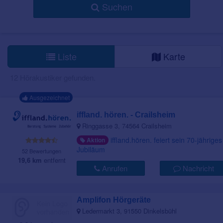
Suchen
Liste
Karte
12 Hörakustiker gefunden.
Ausgezeichnet
iffland. hören. - Crailsheim
Ringgasse 3, 74564 Crailsheim
iffland.hören. feiert sein 70-jähriges
Aktion
Jubiläum
52 Bewertungen
19,6 km
entfernt
Anrufen
Nachricht
Amplifon Hörgeräte
Ledermarkt 3, 91550 Dinkelsbühl