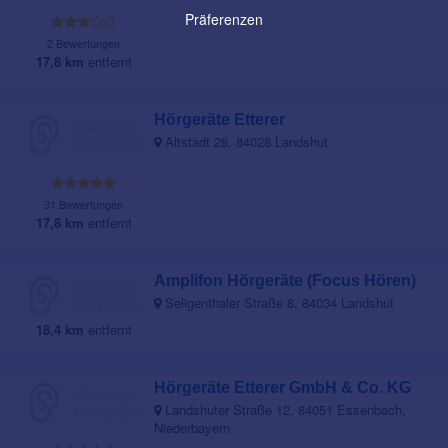
Präferenzen
2 Bewertungen
17,8 km
entfernt
Hörgeräte Etterer
Altstadt 28, 84028 Landshut
31 Bewertungen
17,8 km
entfernt
Amplifon Hörgeräte (Focus Hören)
Seligenthaler Straße 8, 84034 Landshut
18,4 km
entfernt
Hörgeräte Etterer GmbH & Co. KG
Landshuter Straße 12, 84051 Essenbach,
Niederbayern