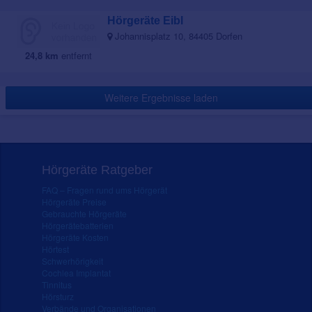
Hörgeräte Eibl
Johannisplatz 10, 84405 Dorfen
24,8 km
entfernt
Weitere Ergebnisse laden
Hörgeräte Ratgeber
FAQ – Fragen rund ums Hörgerät
Hörgeräte Preise
Gebrauchte Hörgeräte
Hörgerätebatterien
Hörgeräte Kosten
Hörtest
Schwerhörigkeit
Cochlea Implantat
Tinnitus
Hörsturz
Verbände und Organisationen