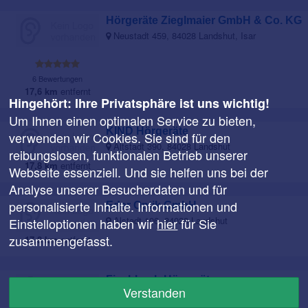
Hörgeräte Zieglmaier GmbH & Co. KG
Neustadt 459, 84028 Landshut, Isar
6 Bewertungen
17,6 km
entfernt
Hingehört: Ihre Privatsphäre ist uns wichtig!
Um Ihnen einen optimalen Service zu bieten,
KIND Hörgeräte
verwenden wir Cookies. Sie sind für den
Altstadt 390, 84028 Landshut
reibungslosen, funktionalen Betrieb unserer
17,8 km
entfernt
Webseite essenziell. Und sie helfen uns bei der
Analyse unserer Besucherdaten und für
personalisierte Inhalte. Informationen und
Eder Optik GmbH
Alstadt 106, 84028 Landshut
Einstelloptionen haben wir
hier
für Sie
zusammengefasst.
17,8 km
entfernt
Fischbach Hörgeräte
Verstanden
Ländgasse 128, 84028 Landshut, Isar