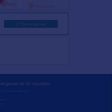
Termin buchen
ergeraet.de für Akustiker
s für Hörakustiker
werden
ter