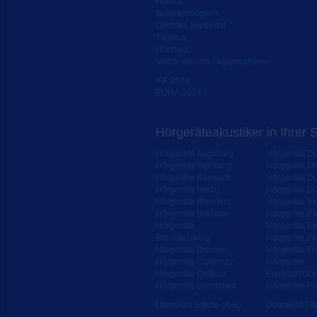
Hörtest
Schwerhörigkeit
Cochlea Implantat
Tinnitus
Hörsturz
Verbände und Organisationen
IFA 2020
EUHA 2024
Hörgeräteakustiker in Ihrer 
Hörgeräte Augsburg
Hörgeräte D
Hörgeräte Bamberg
Hörgeräte D
Hörgeräte Bayreuth
Hörgeräte Du
Hörgeräte Berlin
Hörgeräte Dü
Hörgeräte Bielefeld
Hörgeräte Erf
Hörgeräte Bochum
Hörgeräte E
Hörgeräte
Hörgeräte Es
Braunschweig
Hörgeräte Fü
Hörgeräte Bremen
Hörgeräte Fr
Hörgeräte Chemnitz
Hörgeräte
Hörgeräte Cottbus
Frankfurt/Od
Hörgeräte Darmstadt
Hörgeräte Fr
Übersicht Städte (A-E)
Übersicht Stä