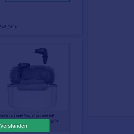
7546 Gera
leiner als sein Vorgänger und mit
ewährter IX-Technologie, das Signia
Verstanden
ctive Mini IX.