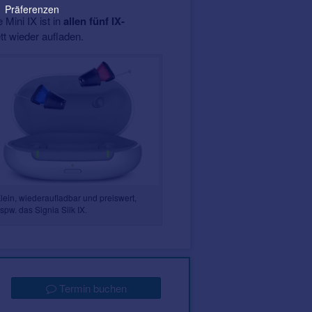
Präferenzen
 Mini IX ist in
allen fünf IX-
tt wieder aufladen.
lein, wiederaufladbar und preiswert,
spw. das Signia Silk IX.
Termin buchen