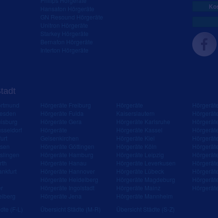
Philips Hörgeräte
Kos
Hansaton Hörgeräte
GN Resound Hörgeräte
Unitron Hörgeräte
Starkey Hörgeräte
Bernafon Hörgeräte
Interton Hörgeräte
Stadt
ortmund
Hörgeräte Freiburg
Hörgeräte
Hörgerät
resden
Hörgeräte Fulda
Kaiserslautern
Hörgerät
isburg
Hörgeräte Gera
Hörgeräte Karlsruhe
Hörgerät
sseldorf
Hörgeräte
Hörgeräte Kassel
Hörgerät
urt
Gelsenkirchen
Hörgeräte Kiel
Hörgerät
ssen
Hörgeräte Göttingen
Hörgeräte Köln
Hörgerät
slingen
Hörgeräte Hamburg
Hörgeräte Leipzig
Hörgerät
rth
Hörgeräte Hanau
Hörgeräte Leverkusen
Hörgerät
ankfurt
Hörgeräte Hannover
Hörgeräte Lübeck
Hörgerät
Hörgeräte Heidelberg
Hörgeräte Magdeburg
Hörgerät
er
Hörgeräte Ingolstadt
Hörgeräte Mainz
Hörgerät
eiberg
Hörgeräte Jena
Hörgeräte Mannheim
dte (F-L)
Übersicht Städte (M-R)
Übersicht Städte (S-Z)