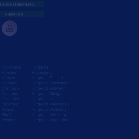
tenlos registrieren
Anmelden
e M'gladbach
Hörgeräte
e München
Regensburg
e Münster
Hörgeräte Rostock
e Nürnberg
Hörgeräte Schweinfurt
e Offenbach
Hörgeräte Schwerin
e Oldenburg
Hörgeräte Stuttgart
e Osnabrück
Hörgeräte Ulm
e Paderborn
Hörgeräte Wiesbaden
e Passau
Hörgeräte Wolfsburg
e Pforzheim
Hörgeräte Würzburg
e Potsdam
Hörgeräte Wuppertal