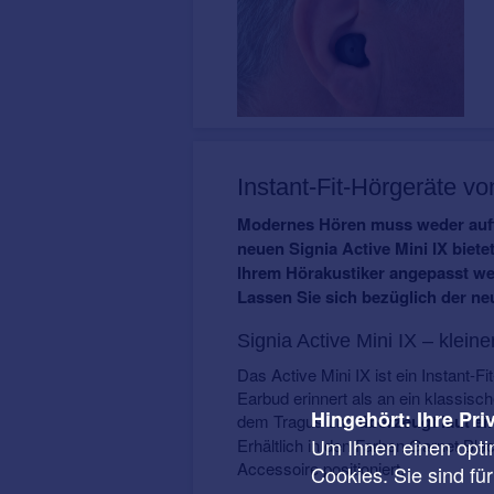
Instant-Fit-Hörgeräte v
Modernes Hören muss weder auffäl
neuen Signia Active Mini IX biete
Ihrem Hörakustiker angepasst we
Lassen Sie sich bezüglich der ne
Signia Active Mini IX – kleine
Das Active Mini IX ist ein Instant-F
Earbud erinnert als an ein klassisc
Hingehört: Ihre Pri
dem Tragus und
überzeugt laut ei
Um Ihnen einen opti
Erhältlich in den Farben Garnet Bl
Accessoire positioniert.
Cookies. Sie sind fü