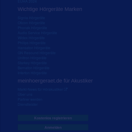
EUHA 2024
Wichtige Hörgeräte Marken
Signia Hörgeräte
Oticon Hörgeräte
Phonak Hörgeräte
Audio Service Hörgeräte
Widex Hörgeräte
Philips Hörgeräte
Hansaton Hörgeräte
GN Resound Hörgeräte
Unitron Hörgeräte
Starkey Hörgeräte
Bernafon Hörgeräte
Interton Hörgeräte
meinhoergeraet.de für Akustiker
Markt-News für Hörakustiker
Über uns
Partner werden
Dienstleister
Kostenlos registrieren
Anmelden