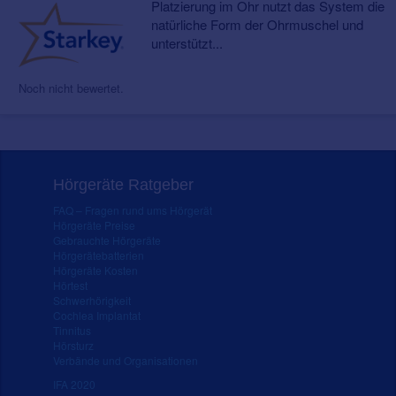
Platzierung im Ohr nutzt das System die
natürliche Form der Ohrmuschel und
unterstützt...
Noch nicht bewertet.
Hörgeräte Ratgeber
FAQ – Fragen rund ums Hörgerät
Hörgeräte Preise
Gebrauchte Hörgeräte
Hörgerätebatterien
Hörgeräte Kosten
Hörtest
Schwerhörigkeit
Cochlea Implantat
Tinnitus
Hörsturz
Verbände und Organisationen
IFA 2020