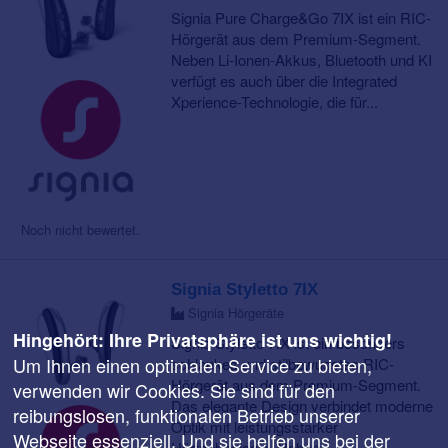
Signia Pure Charge&Go 7IX ist ein RIC-
Hörgerät aus dem Premium-Segment.
Neben Li-Ionen-Akkus, Bluetooth und KI
verfügt es auch über die Integrated
Xperience-Technologie, die für...
Noch nicht bewertet.
Signia Styletto 7IX
Signia Hörgeräte
Hingehört: Ihre Privatsphäre ist uns wichtig!
Signia Styletto 7IX ist ein besonders
Um Ihnen einen optimalen Service zu bieten,
schlankes und stilbewusstes RIC-
Hörgerät aus dem Premium-Segment.
verwenden wir Cookies. Sie sind für den
Das elegante Design verbindet moderne
reibungslosen, funktionalen Betrieb unserer
Optik mit leistungsstarker
Webseite essenziell. Und sie helfen uns bei der
Hörtechnologie. Neben...