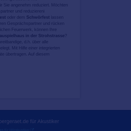
ür Sie angenehm reduziert. Möchten
spartner und reduziereni
est
oder dem
Schwörfest
lassen
Ihren Gesprächspartner und rücken
dlichen Feuerwerk, können Ihre
auspielhaus in der Strohstrasse
?
eitbandige, d.h. über alle
gt. Mit Hilfe einer integrierten
räte übertragen. Auf diesem
ergeraet.de für Akustiker
s für Hörakustiker