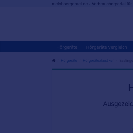
meinhoergeraet.de - Verbraucherportal fü
Hörgeräte
Hörgeräte Vergleich
Hörgeräte
Hörgeräteakustiker
Essling
H
Ausgezeic