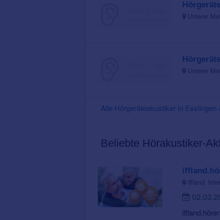
Hörgerät
Unterer Me
Hörgerät
Unterer Me
Alle Hörgeräteakustiker in Essling
Beliebte Hörakustiker-Ak
iffland.hö
iffland. hö
02.03.
iffland.höre