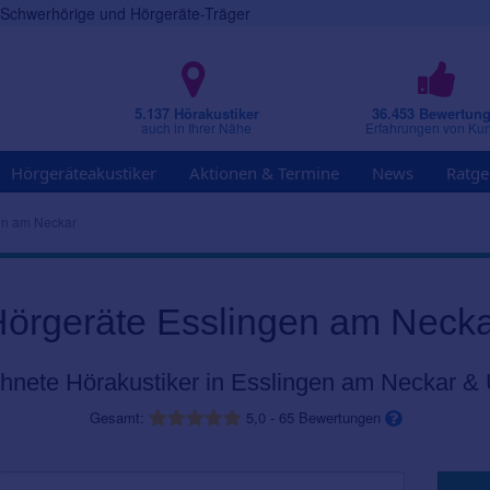
r Schwerhörige und Hörgeräte-Träger
5.137 Hörakustiker
36.453 Bewertun
auch in Ihrer Nähe
Erfahrungen von Ku
Hörgeräteakustiker
Aktionen & Termine
News
Ratge
en am Neckar
örgeräte Esslingen am Neck
hnete Hörakustiker in Esslingen am Neckar 
Gesamt:
5,0
-
65
Bewertungen