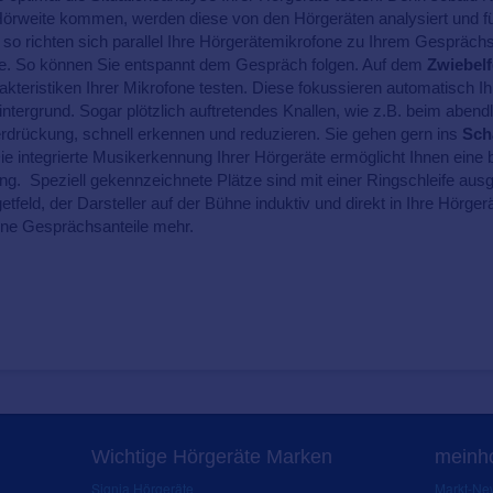
örweite kommen, werden diese von den Hörgeräten analysiert und f
, so richten sich parallel Ihre Hörgerätemikrofone zu Ihrem Gespräch
he. So können Sie entspannt dem Gespräch folgen. Auf dem
Zwiebelf
kteristiken Ihrer Mikrofone testen. Diese fokussieren automatisch 
ntergrund. Sogar plötzlich auftretendes Knallen, wie z.B. beim aben
erdrückung, schnell erkennen und reduzieren. Sie gehen gern ins
Sch
ie integrierte Musikerkennung Ihrer Hörgeräte ermöglicht Ihnen eine br
 Speziell gekennzeichnete Plätze sind mit einer Ringschleife ausgele
etfeld, der Darsteller auf der Bühne induktiv und direkt in Ihre Hörge
ne Gesprächsanteile mehr.
Wichtige Hörgeräte Marken
meinho
Signia Hörgeräte
Markt-New