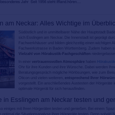
 besonderes Jahr Seit 1956 steht iffland.hören....
n am Neckar: Alles Wichtige im Überblic
Südöstlich und in unmittelbarer Nähe der Hauptstadt Bad
sich Esslingen am Neckar. Die Innenstadt ist geprägt durc
Fachwerkhäuser und bilden gleichzeitig einen wichtigen A
Fachwerkstrasse in Baden Württemberg. Zudem haben sic
Vielzahl von Hörakustik-Fachgeschäften
niedergelasse
In einer
vertrauensvollen Atmosphäre
haben
Hörakustik
Ohr für ihre Kunden und ihre Wünsche. Dabei werden Ihne
Beratungsgespräch mögliche Hörlösungen, wie zum Beisp
Oticon und vielen weiteren,
entsprechend Ihrer Hörwün
vorgestellt. Ein anschließendes Austesten der Hörgeräte 
optimale Hörgerät für sich herausfinden.
e in Esslingen am Neckar testen und g
 einiges mit Ihren Hörgeräten testen und genießen. Bei einem Spazi
e optimal die Situationsanalyse Ihrer Hörgeräte testen. Denn sobald