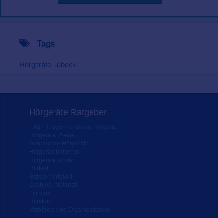
Tags
Hörgeräte Lübeck
Hörgeräte Ratgeber
FAQ – Fragen rund ums Hörgerät
Hörgeräte Preise
Gebrauchte Hörgeräte
Hörgerätebatterien
Hörgeräte Kosten
Hörtest
Schwerhörigkeit
Cochlea Implantat
Tinnitus
Hörsturz
Verbände und Organisationen