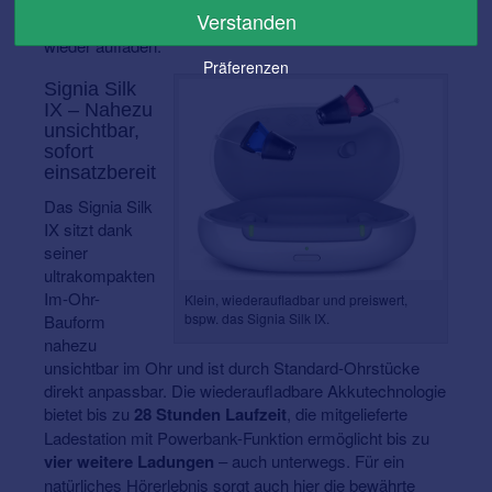
Verstanden
lässt sich das Active Mini IX bis zu drei Mal komplett
wieder aufladen.
Präferenzen
Signia Silk
IX – Nahezu
unsichtbar,
sofort
einsatzbereit
Das Signia Silk
IX sitzt dank
seiner
ultrakompakten
Im-Ohr-
Klein, wiederaufladbar und preiswert,
bspw. das Signia Silk IX.
Bauform
nahezu
unsichtbar im Ohr und ist durch Standard-Ohrstücke
direkt anpassbar. Die wiederaufladbare Akkutechnologie
bietet bis zu
28 Stunden Laufzeit
, die mitgelieferte
Ladestation mit Powerbank-Funktion ermöglicht bis zu
vier weitere Ladungen
– auch unterwegs. Für ein
natürliches Hörerlebnis sorgt auch hier die bewährte