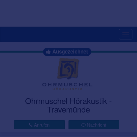
Togg
navig
Ausgezeichnet
Ohrmuschel Hörakustik -
Travemünde
Anrufen
Nachricht