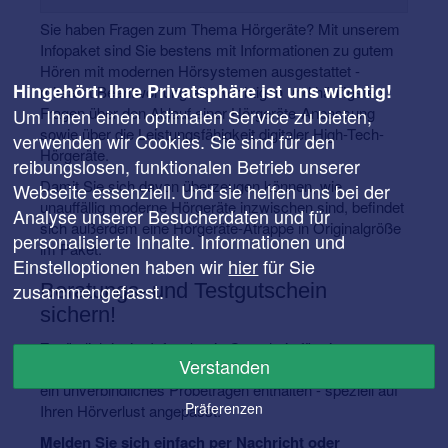
Sie haben Fragen zum Thema Hörgeräte? Mit unserem
Infopaket sind Sie bestens mit Informationen zu gutem
Hören mit modernen Hörsystemen ausgestattet -
Hingehört: Ihre Privatsphäre ist uns wichtig!
mitsamt Beantwortung aller wichtigen und häufigsten
Fragen über den Ablauf einer Hörgeräte-Anpassung
Um Ihnen einen optimalen Service zu bieten,
sowie über die Leistungsfähigkeit digitaler High-Tech-
verwenden wir Cookies. Sie sind für den
Hörgeräte.
reibungslosen, funktionalen Betrieb unserer
Damit Sie sich davon überzeugen können, wie
Webseite essenziell. Und sie helfen uns bei der
unauffällig moderne Hörgeräte inzwischen sind, befindet
Analyse unserer Besucherdaten und für
sich außerdem eine Hörgeräte-Atrappe in Originalgröße
personalisierte Inhalte. Informationen und
im Paket.
Einstelloptionen haben wir
hier
für Sie
Beratungs- und Testgutschein
zusammengefasst.
sichern!
Zusätzlich ist im Infopakt ein Gutschein für einen
Verstanden
kostenlosen Hörtest, eine individuelle Hörberatung und
ein unverbindliches Probetragen enthalten - speziell auf
Präferenzen
Ihren Hörverlust angepasst.
Melden Sie sich einfach per Nachricht oder