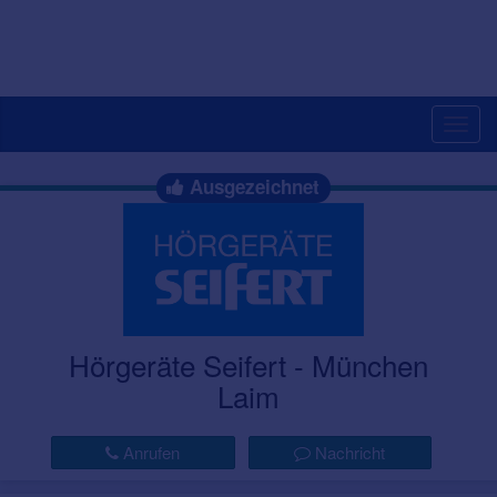
Togg
navig
Ausgezeichnet
Hörgeräte Seifert - München
Laim
Anrufen
Nachricht