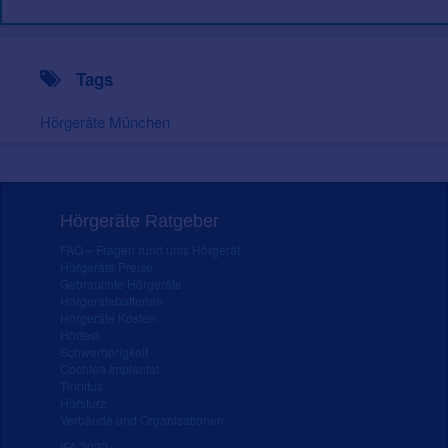
Tags
Hörgeräte München
Hörgeräte Ratgeber
FAQ – Fragen rund ums Hörgerät
Hörgeräte Preise
Gebrauchte Hörgeräte
Hörgerätebatterien
Hörgeräte Kosten
Hörtest
Schwerhörigkeit
Cochlea Implantat
Tinnitus
Hörsturz
Verbände und Organisationen
IFA 2020